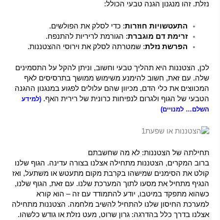
נזלת. זהו מנגנון הגנה טבעי הכולל:
התעטשויות חוזרות
: כדי לסלק את הפולשים.
זרימת דם מוגברת
: הגורמת לריריות להתנפח.
הפרשת נזלת
: שמטרתה לסלק את וירוסי ההצטננות.
לכן, הצטננות היא תהליך טבעי וחשוב, וניתן להקל על התסמינים
שלה. עם זאת, חשוב להימנע משימוש ממושך בתרסיסים לאף
המכווצים את כלי הדם, מכיוון שהם עלולים לפגוע במנגנון ההגנה
הטבעי של הגוף ולגרום לנפיחות כרונית של רירית האף.
(למידע
השלם… למנויים)
תחילתה של הצטננות: לא מה שחשבתם
ברוב המקרים, הצטננות מתחילה אצלנו בצורה עדינה. הגוף שלנו
קולט את הסימנים שמישהו בקרבת מקום מתעטש או משתעל, ואז
הנגיף מתחיל את מסעו לתוך המערכת שלנו. עם זאת, הגוף שלנו,
כשהוא מתפקד במיטבו, יודע להתמודד עם זה – הוא קורא
למערכת החיסון שלנו להתחיל להשיב מלחמה. הצטננות מתחילה
אצלנו בדרך כלל בהדרגה: גרון שרוט, מעט נזלת או גודש כלשהו.