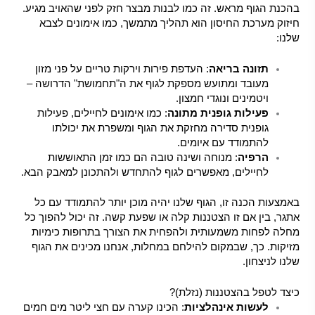
בהכנת הגוף מראש. זה כמו לבנות מבצר חזק לפני שהאויב מגיע.
חיזוק מערכת החיסון הוא תהליך מתמשך, כמו אימונים לצבא
שלנו:
תזונה בריאה
: העדפת פירות וירקות טריים על פני מזון
מעובד ומתועש מספקת לגוף את ה"תחמושת" הדרושה –
ויטמינים ונוגדי חמצון.
פעילות גופנית מתונה
: כמו אימונים לחיילים, פעילות
גופנית סדירה מחזקת את הגוף ומשפרת את יכולתו
להתמודד עם איומים.
הרפיה
: מנוחה ושינה טובה הם כמו זמן התאוששות
לחיילים, מאפשרים לגוף להתחדש ולהתכונן למאבק הבא.
באמצעות הכנה זו, הגוף שלנו יהיה מוכן יותר להתמודד עם כל
אתגר, בין אם זו הצטננות קלה או שפעת קשה. זה יכול להפוך כל
מחלה לפחות משמעותית ולהפחית את הצורך בתרופות כימיות
מזיקות. כך, שבמקום להילחם במחלות, אנחנו מכינים את הגוף
שלנו לניצחון.
כיצד לטפל בהצטננות (נזלת)?
לעשות אינהלציות
: הכינו קערה עם חצי ליטר מים חמים