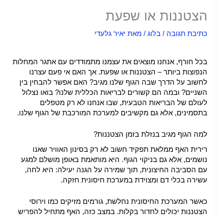
הצטננות או שפעת
כתיבת תגובה
/
בלוג
/ מאת
יאיר גלעדי
הצטננות או שפעת –
בכל חורף, אנחנו מוצאים את עצמנו מתמודדים עם אתגר המחלות
הנפוצות ביותר – הצטננות או שפעת. אך האם אי פעם עצרנו
לחשוב על הדרך שבה הגוף שלנו מגיב? האם אפשר להבחין בין
השניים? ובמה הם קשורים לבריאות הכללית שלנו? בואו נצלול
לעולם של הבריאות הטבעית, שבו אנחנו לא רק מטפלים
בתסמינים, אלא גם מקשיבים למערכת המורכבת של הגוף שלנו.
למה הגוף מגיב בנזלת בזמן הצטננות?
רירית האף ממלאת תפקיד חשוב לא רק בסינון האוויר שאנו
נושמים, אלא גם בניקוי הגוף. היא מותאמת באופן מושלם למגע
עם הסביבה החיצונית, תוך שמירה על הגנה יעילה: היא לחה,
עשירה בכלי דם ומצוידת במערכת חיסונית חזקה.
כאשר המערכת החיסונית נחלשת, גורמים מזיקים כמו וירוסי
הצטננות יכולים לחדור בקלות. במצב כזה, האף מתחיל להפריש