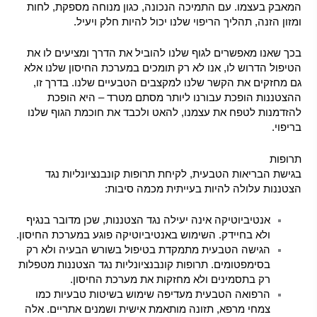
המאבק בעצמו. עם התמיכה הנכונה, כגון מנוחה מספקת, לחות
ומזון הזנה, תהליך הריפוי שלנו יכול להיות חלק ויעיל.
בכך שאנו מאפשרים לגוף שלנו להוביל את הדרך ומציעים לו את
הטיפול הדרוש לו, אנו לא רק תומכים במערכת החיסון שלנו אלא
גם מחזקים את הקשר שלנו למקצבים הטבעיים שלנו. בדרך זו,
ההצטננות הופכת עבורנו ליותר מסתם מטרד – היא הופכת
להזדמנות לטפח את עצמנו, להאט ולכבד את חוכמת הגוף שלנו
בריפוי.
תרופות
בגישת הבריאות הטבעית, לקיחת תרופות קונבנציונליות נגד
הצטננות עלולה להיות בעייתית מכמה סיבות:
אנטיביוטיקה אינה יעילה נגד הצטננות, שכן מדובר בנגיף
ולא בחיידק. השימוש באנטיביוטיקה פוגע במערכת החיסון.
הגישה הטבעית מתמקדת בטיפול בשורש הבעיה ולא רק
בסימפטומים. תרופות קונבנציונליות נגד הצטננות מטפלות
רק בתסמינים ולא מחזקות את מערכת החיסון.
הרפואה הטבעית מעדיפה שימוש בשיטות טבעיות כמו
צמחי מרפא
, תזונה מותאמת אישית ושמנים אתריים. אלה