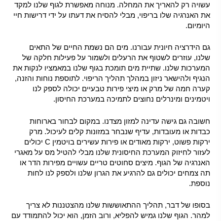
עשויה רק ​​להאריך את המחלה. מנוחה מאפשרת לגוף שלנו למקד
את האנרגיה שלו בריפוי, מבלי להסיח את דעתו על ידי דרישות חיי
היומיום.
גם הידרציה חיונית עבורנו. מים הם נשמת החיים של התאים
שלנו, עוזרים לשטוף את הרעלים ולשמור על פעילות חלקה של
המערכות שלנו. שתיית מים תומכת בגוף שלנו במאמציו לנקות את
הנגיף ולהישאר ניזון במהלך תהליך הריפוי. לתוספת נוחות והזנה,
קערה חמה של מרק או מיצי פירות טבעיים יכולה לספק לנו
ויטמינים ומינרלים נחוצים לתמיכה במערכת החיסון.
חשובה גם גישה עדינה למזון מצדנו. במקום לבחור בארוחות
כבדות או מעובדות, עדיף שנבחר במזונות קלים לעיכול. מרק
ירקות פשוט, ירקות מאודים או פירות עשירים בויטמין C יכולים
לעזור לחיזוק המערכת החיסונית שלנו מבלי להטיל מס על מאגרי
האנרגיה של הגוף. מיצים סחוטים טריים עשויים מפירות הדר או
תה צמחים יכולים גם להרגיע את הגרון שלנו ולספק לנו לחות
נוספת.
בסופו של דבר, תהליך ההתאוששות שלנו מהצטננות לא צריך
למהר. הגוף שלנו גמיש להפליא, ורוב הזמן, הוא יכול להתמודד עם