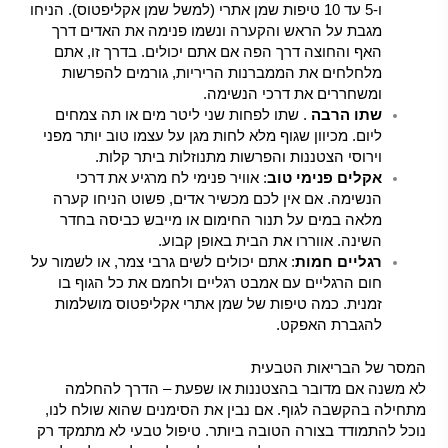
ו-5 עד 10 טיפות שמן אתרי (למשל שמן אקליפטוס). הניחו
מגבת על הראש והקערה ונשמו פנימה את האדים דרך
האף והחוצה דרך הפה אם אתם יכולים. בדרך זו, אתם
מלחלחים את הממברנות הריריות, גורמים להפרשות
ומשחררים את דרכי הנשימה.
שתו הרבה
. שתו לפחות שני ליטר מים או תה צמחים
ליום. מכיוון שגוף מלא לחות מגן על עצמו טוב יותר מפני
וירוסי הצטננות והפרשות מתנוזלות ביתר קלות.
אקלים פנימי טוב
: אוויר פנימי לח מרגיע את דרכי
הנשימה. אם אין לכם מכשיר אדים, פשוט הניחו קערה
מלאה במים על תנור החימום או מייבש כביסה בחדר
השינה. אווררו את הבית באופן קבוע.
רגליים חמות
: אתם יכולים לשים גרבי צמר, או לשמור על
חום הרגליים עם אמבט רגליים ולחמם את כל הגוף בו
זמנית. כמה טיפות של שמן אתרי אקליפטוס מושלמות
להגברת האפקט.
המסר של הבריאות הטבעית
לא משנה אם מדובר בהצטננות או שפעת – הדרך להחלמה
מתחילה בהקשבה לגוף. אם נבין את הסימנים שהוא שולח לנו,
נוכל להתמודד בצורה הטובה ביותר. טיפול טבעי לא מתמקד רק