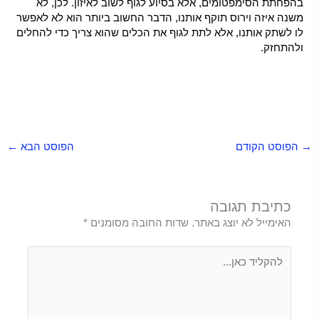
בהפחתת הסימפטומים, אלא בסיוע לגוף לשוב לאיזון. לכן, לא
משנה איזה וירוס תוקף אותנו, הדבר החשוב ביותר הוא לא לאפשר
לו לשתק אותנו, אלא לתת לגוף את הכלים שהוא צריך כדי להחלים
ולהתחזק.
הצטננות או שפעת, הצטננות או שפעת, הצטננות או שפעת, הצטננות או שפעת, הצטננות
או שפעת
→
הפוסט הקודם
הפוסט הבא
←
כתיבת תגובה
האימייל לא יוצג באתר.
שדות החובה מסומנים
*
להקליד
כאן...