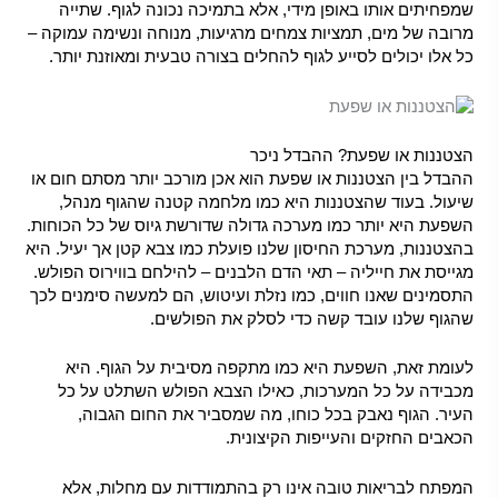
שמפחיתים אותו באופן מידי, אלא בתמיכה נכונה לגוף. שתייה
מרובה של מים, תמציות צמחים מרגיעות, מנוחה ונשימה עמוקה –
כל אלו יכולים לסייע לגוף להחלים בצורה טבעית ומאוזנת יותר.
הצטננות או שפעת? ההבדל ניכר
ההבדל בין הצטננות או שפעת הוא אכן מורכב יותר מסתם חום או
שיעול. בעוד שהצטננות היא כמו מלחמה קטנה שהגוף מנהל,
השפעת היא יותר כמו מערכה גדולה שדורשת גיוס של כל הכוחות.
בהצטננות, מערכת החיסון שלנו פועלת כמו צבא קטן אך יעיל. היא
מגייסת את חייליה – תאי הדם הלבנים – להילחם בווירוס הפולש.
התסמינים שאנו חווים, כמו נזלת ועיטוש, הם למעשה סימנים לכך
שהגוף שלנו עובד קשה כדי לסלק את הפולשים.
לעומת זאת, השפעת היא כמו מתקפה מסיבית על הגוף. היא
מכבידה על כל המערכות, כאילו הצבא הפולש השתלט על כל
העיר. הגוף נאבק בכל כוחו, מה שמסביר את החום הגבוה,
הכאבים החזקים והעייפות הקיצונית.
המפתח לבריאות טובה אינו רק בהתמודדות עם מחלות, אלא