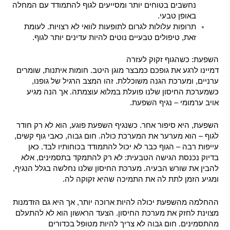
נחשבים בטוחים יותר ומסייעים לגוף להתמודד עם המחלה
באופן טבעי.
תרופות עלולות לגרום לתופעות לוואי לא רצויות. לעומת
זאת, טיפולים טבעיים נוטים להיות עדינים יותר לגוף.
השפעת: כשהגוף זקוק לעזרה
דמיינו לרגע את גופכם כמבצר מוגן היטב. חומות איתנות, שומרים
ערניים, ומערכת הגנה משוכללת. זהו המצב הרגיל של גופנו,
כשמערכת החיסון שלנו פועלת במלוא עוצמתה. אך הנה מגיע
אויב ערמומי – נגיף השפעת.
השפעת, היא סיפור אחר. כשנגיף השפעת פוגע, הוא לא רק חודר
לגוף – הוא מערער את המערכת כולה. חום גבוה, כאבי גוף קשים,
עייפות רבה – הגוף כבר לא יכול להתמודד בכוחותיו לבד. כאן
בדיוק נכנסת הגישה הטבעית: לא רק להתמקד בתסמינים, אלא
להבין את שורש הבעיה. מערכת החיסון שלנו נחלשה בגלל הנגיף,
ומגיע הזמן לתת לה את התמיכה שהיא זקוקה לה.
ההחלמה מהשפעת יכולה להיות ארוכה יותר, אך היא גם הזדמנות
מצוינת לחזק את מערכת החיסון. הצעד הראשון הוא לא להתעלם
מהתסמינים. חום גבוה לא צריך להיות מטופל בכדורים