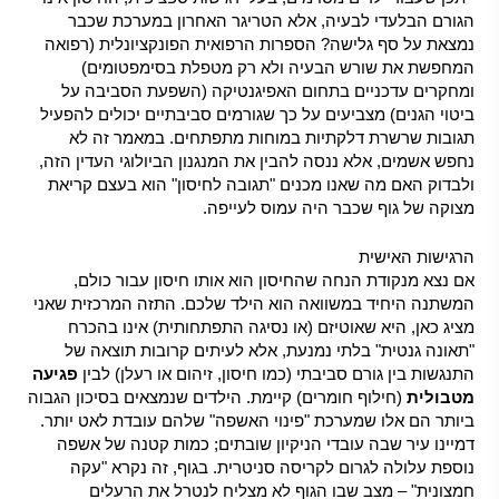
הגורם הבלעדי לבעיה, אלא הטריגר האחרון במערכת שכבר
נמצאת על סף גלישה? הספרות הרפואית הפונקציונלית (רפואה
המחפשת את שורש הבעיה ולא רק מטפלת בסימפטומים)
ומחקרים עדכניים בתחום האפיגנטיקה (השפעת הסביבה על
ביטוי הגנים) מצביעים על כך שגורמים סביבתיים יכולים להפעיל
תגובות שרשרת דלקתיות במוחות מתפתחים. במאמר זה לא
נחפש אשמים, אלא ננסה להבין את המנגנון הביולוגי העדין הזה,
ולבדוק האם מה שאנו מכנים "תגובה לחיסון" הוא בעצם קריאת
מצוקה של גוף שכבר היה עמוס לעייפה.
הרגישות האישית
אם נצא מנקודת הנחה שהחיסון הוא אותו חיסון עבור כולם,
המשתנה היחיד במשוואה הוא הילד שלכם. התזה המרכזית שאני
מציג כאן, היא שאוטיזם (או נסיגה התפתחותית) אינו בהכרח
"תאונה גנטית" בלתי נמנעת, אלא לעיתים קרובות תוצאה של
התנגשות בין גורם סביבתי (כמו חיסון, זיהום או רעלן) לבין
פגיעה
מטבולית
(חילוף חומרים) קיימת. הילדים שנמצאים בסיכון הגבוה
ביותר הם אלו שמערכת "פינוי האשפה" שלהם עובדת לאט יותר.
דמיינו עיר שבה עובדי הניקיון שובתים; כמות קטנה של אשפה
נוספת עלולה לגרום לקריסה סניטרית. בגוף, זה נקרא "עקה
חמצונית" – מצב שבו הגוף לא מצליח לנטרל את הרעלים