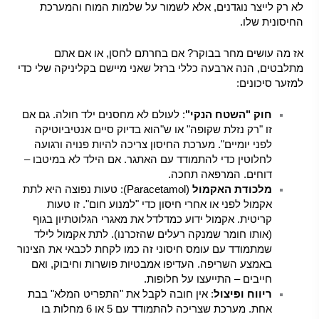
לא רק לייצר נוגדנים, אלא לשמור על שלמות המוח והמערכת
החיסונית שלו.
אז מה עושים מחר בבוקר? אם בחרתם לחסן, או אם אתם
מתלבטים, הנה ארבעה כללי ברזל שאני מיישם בקליניקה שלי כדי
למזער סיכונים:
חוק "השטח הנקי"
: לעולם לא מחסנים ילד חולה. גם אם
זו "רק נזלת שקופה" או ש"הוא בדיוק סיים אנטיביוטיקה
לפני יומיים". מערכת החיסון צריכה להיות פנויה ורגועה
לחלוטין כדי להתמודד עם האתגר. אם הילד לא במיטבו –
דוחים. המרפאה תחכה.
מלכודת האקמול
(Paracetamol): טעות נפוצה היא לתת
אקמול לפני או אחרי חיסון כדי "למנוע חום". זו טעות
קריטית. אקמול ידוע כמדלדל את מאגרי הגלוטתיון בגוף
(אותו חומר שמנקה רעלים שהזכרנו). לתת אקמול לילד
שמתמודד עם עומס חיסוני זה כמו לקחת לכבאי את הצינור
באמצע השריפה. העדיפו אמבטיות פושרות וחיבוק, ואם
חייבים – התייעצו על חלופות.
ריווח ופיצול
: אין חובה לקבל את "התפריט המלא" בבת
אחת. מערכת שצריכה להתמודד עם 5 או 6 מחלות בו