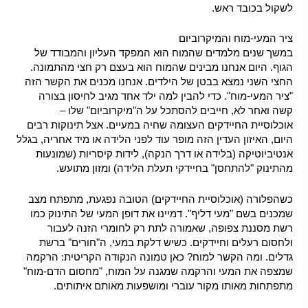
לשקול בכובד ראש.
ציר המעי-מוח והמיקרוביום
במשך שנים מלמדים שהמוח הוא המפקד העליון והמבודד של
הגוף. היום אנחנו מבינים שהמוח הוא בעצם רק חצי מהתמונה.
החצי השני נמצא בבטן של הילדים. אנחנו מכנים את הקשר הזה
"ציר המעי-מוח". כדי להבין למה ילד אחד מגיב לחיסון בצורה
קשה ואחר לא, חייבים להסתכל על ה"מיקרוביום" שלו –
אוכלוסיית החיידקים העצומה שחיה במעיים. אצל תינוקות רבים
היום, האיזון העדין הזה מופר עוד לפני הלידה או מיד אחריה, בגלל
אנטיביוטיקה (בלידה או דרך הנקה), לידות קיסריות (שמונעות
מהתינוק "להתחסן" בחיידקי תעלת הלידה) ומזון מתועש.
כשהפלורה (אוכלוסיית החיידקים) הטובה נפגעת, מתפתח מצב
שמכנים בשם "מעי דליף". דמיינו את דופן המעי של התינוק כמו
רשת מסננת צפופה, שאמורה לתת רק לחומרי הזנה לעבור
ולחסום רעלים וחיידקים. כשיש דלקת במעי, ה"חורים" ברשת
גדלים. ומה הקשר למוח? כאן טמונה הנקודה הקריטית: הרקמה
שמצפה את המעי והרקמה שמגנה על המוח, "מחסום הדם-מוח"
מתפתחות מאותו מקור עוברי ומושפעות מאותם איתותים.