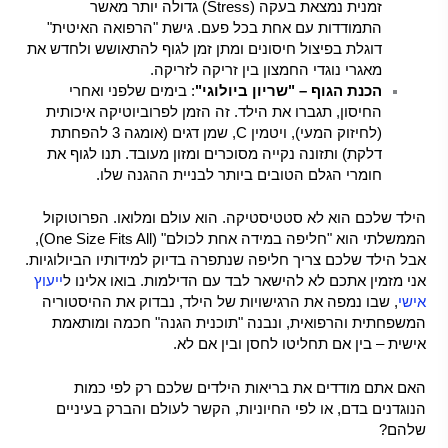
זמנית נמצאת בעקה (Stress) גדולה יותר מאשר
התמודדות עם אחת בכל פעם. גישת "הרפואה האיטית"
דוגלת בפיצול חיסונים ומתן זמן לגוף להתאושש ולחדש את
מאגרי נוגדי החמצון בין זריקה לזריקה.
הכנת הגוף – "שריון ביולוגי"
: בימים שלפני ואחרי
החיסון, תגברו את הילד. זה הזמן לפרוביוטיקה איכותית
(לחיזוק המעי), ויטמין C, שמן דגים (אומגה 3 להפחתת
דלקת) ותזונה נקייה מסוכרים ומזון מעובד. תנו לגוף את
חומרי הגלם הטובים ביותר לבניית ההגנה שלו.
הילד שלכם הוא לא סטטיסטיקה. הוא עולם ומלואו. הפרוטוקול
הממשלתי הוא "חליפה במידה אחת לכולם" (One Size Fits All),
אבל הילד שלכם צריך חליפה שנתפרה בדיוק למידותיו הביולוגיות.
אני מזמין אתכם לא להישאר לבד עם הדילמות. בואו אלינו ל
ייעוץ
אישי
, שבו נמפה את הרגישויות של הילד, נבדוק את ההיסטוריה
המשפחתית והרפואית, ונבנה "תוכנית הגנה" חכמה ומותאמת
אישית – בין אם תחליטו לחסן ובין אם לא.
האם אתם מודדים את בריאות הילדים שלכם רק לפי כמות
הנוגדנים בדם, או לפי החיוניות, הקשר לעולם והברק בעיניים
שלהם?