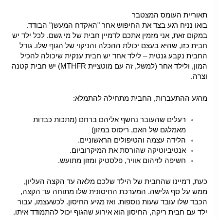
תאוריית העומס המצטבר
בואו נניח רגע בצד את החיפוש אחר "האקדח המעשן" הבודד.
במקום זאת, אני מזמין אתכם לדמיין חבית של מי גשם. לכל ילד יש
חבית כזו, שהיא בעצם יכולת ההכלה והניקוי של הגוף שלו. גודל
החבית נקבע גנטית – לילד אחד יש חבית ענקית שיכולה להכיל
המון, ולילד אחר (למשל, זה עם מוטציית MTHFR) יש חבית קטנה
וצרה.
מרגע ההתעברות, החבית מתחילה להתמלא:
רעלים שהעובר נחשף אליהם ברחם (מתכות כבדות
מאמלגם של האם, ריסוס במזון)
הלידה עצמה והטיפולים הראשוניים.
אנטיביוטיקה שהורסת את המיקרוביום.
חשיפה לזיהום אוויר, פלסטיק ומזון מתועש.
כעת, דמיינו שהחבית של הילד שלכם מלאה עד הקצה העליון,
ממש על סף גלישה. המערכת החיסונית שלו מתוחה עד הקצה,
הכבד שלו עובד שעות נוספות. ואז מגיע החיסון. לכשעצמו, עבור
ילד עם חבית ריקה, החיסון הוא אירוע שהגוף יכול להתמודד איתו.