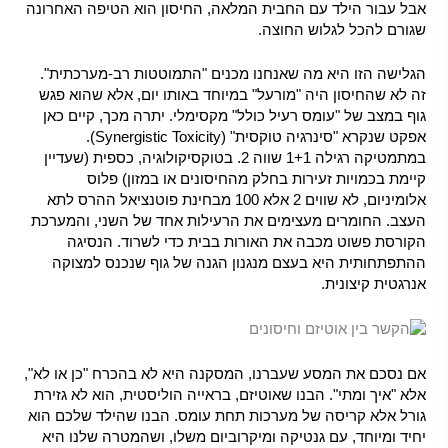
אבל עבור הילד עם החבית המלאה, החיסון הוא הטיפה האחרונה
שגורם להכל לגלוש החוצה.
הגלישה הזו היא מה שאנחנו מכנים "התמוטטות רב-מערכתית".
זה לא שהחיסון היה "מורעל" במיוחד באותו יום, אלא שהוא פגש
גוף במצב של "עומס רעיל כולל" מקסימלי. יתרה מכך, קיים כאן
אפקט שנקרא "סינרגיה טוקסית" (Synergistic Toxicity).
במתמטיקה רגילה 1+1 שווה 2. בטוקסיקולוגיה, כספית (שעדיין
קיימת בכמויות זעירות בחלק מהחיסונים או במזון) פלוס
אלומיניום, לא שווים 2 אלא 100 מבחינת פוטנציאל ההרס לתא
העצב. החומרים מעצימים את הרעילות אחד של השני, והמערכת
הקורסת פשוט מכבה את האורות בבית כדי לשרוד. הנסיגה
ההתפתחותית היא בעצם מנגנון הגנה של גוף שנכנס למצוקה
אנרגטית קיצונית.
אם נסכם את המסע שעברנו, המסקנה היא לא בהכרח "כן או לא",
אלא "איך ומתי". הבנו שאוטיזם, בראייה הוליסטית, הוא לא גזירת
גורל אלא קריסה של מערכות תחת עומס. הבנו שהילד שלכם הוא
יחיד ומיוחד, עם גנטיקה ומיקרוביום משלו, ושהמטרה שלנו היא