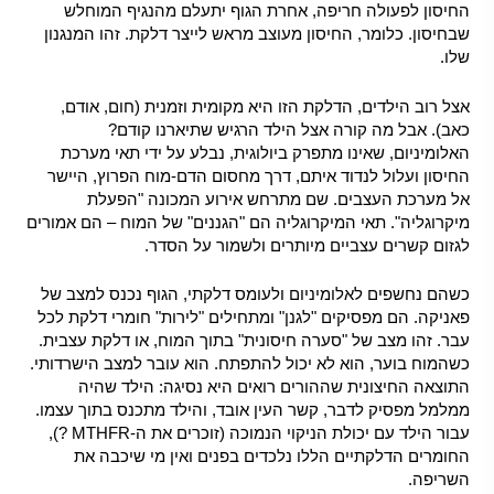
החיסון לפעולה חריפה, אחרת הגוף יתעלם מהנגיף המוחלש
שבחיסון. כלומר, החיסון מעוצב מראש לייצר דלקת. זהו המנגנון
שלו.
אצל רוב הילדים, הדלקת הזו היא מקומית וזמנית (חום, אודם,
כאב). אבל מה קורה אצל הילד הרגיש שתיארנו קודם?
האלומיניום, שאינו מתפרק ביולוגית, נבלע על ידי תאי מערכת
החיסון ועלול לנדוד איתם, דרך מחסום הדם-מוח הפרוץ, היישר
אל מערכת העצבים. שם מתרחש אירוע המכונה "הפעלת
מיקרוגליה". תאי המיקרוגליה הם "הגננים" של המוח – הם אמורים
לגזום קשרים עצביים מיותרים ולשמור על הסדר.
כשהם נחשפים לאלומיניום ולעומס דלקתי, הגוף נכנס למצב של
פאניקה. הם מפסיקים "לגנן" ומתחילים "לירות" חומרי דלקת לכל
עבר. זהו מצב של "סערה חיסונית" בתוך המוח, או דלקת עצבית.
כשהמוח בוער, הוא לא יכול להתפתח. הוא עובר למצב הישרדותי.
התוצאה החיצונית שההורים רואים היא נסיגה: הילד שהיה
ממלמל מפסיק לדבר, קשר העין אובד, והילד מתכנס בתוך עצמו.
עבור הילד עם יכולת הניקוי הנמוכה (זוכרים את ה-MTHFR ?),
החומרים הדלקתיים הללו נלכדים בפנים ואין מי שיכבה את
השריפה.