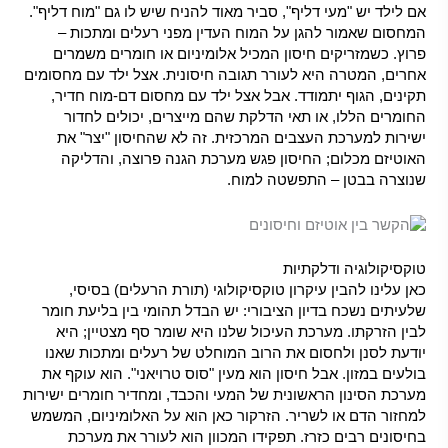
אם לילד יש "מעי דליף", סביר מאוד להניח שיש לו גם "מוח דליף".
המחסום שאמור להגן על המוח העדין מפני רעלים ומתכות –
פרוץ. כשמזריקים חיסון המכיל אלומיניום או חומרים משמרים
אחרים, המטרה היא לעורר תגובה חיסונית. אצל ילד עם מחסומים
תקינים, הגוף יתמודד. אבל אצל ילד עם מחסום דם-מוח חדיר,
החומרים הללו, או תאי הדלקת שהם מייצרים, יכולים לחדור
ישירות למערכת העצבים המרכזית. זה לא שהחיסון "יצר" את
האוטיזם מכלום; החיסון פגש מערכת הגנה פרוצה, והדליקה
שנוצרה בבטן – התפשטה למוח.
טוקסיקולוגיה ודלקתיות
כאן עלינו להבין עיקרון טוקסיקולוגי (תורת הרעלים) בסיסי,
שלעיתים נשכח בדיון הציבורי: יש הבדל תהומי בין בליעת חומר
לבין הזרקתו. מערכת העיכול שלנו היא שומר סף מצטיין; היא
יודעת לסנן ולחסום את הרוב המוחלט של רעלים ומתכות שאנו
בולעים במזון. אבל חיסון הוא מעין "סוס טרויאני". הוא עוקף את
מערכת הסינון הראשונית של המעי והכבד, ומחדיר חומרים ישירות
למחזור הדם או לשריר. הזרקור כאן הוא על האלומיניום, המשמש
בחיסונים רבים כזרז. תפקידו המכוון הוא לעורר את מערכת