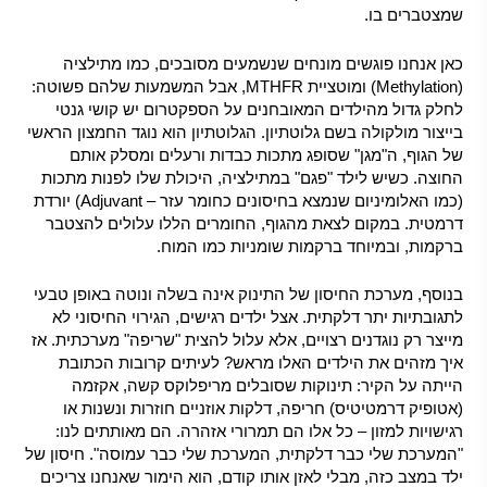
שמצטברים בו.
כאן אנחנו פוגשים מונחים שנשמעים מסובכים, כמו מתילציה
(Methylation) ומוטציית
MTHFR
, אבל המשמעות שלהם פשוטה:
לחלק גדול מהילדים המאובחנים על הספקטרום יש קושי גנטי
בייצור מולקולה בשם גלוטתיון. הגלוטתיון הוא נוגד החמצון הראשי
של הגוף, ה"מגן" שסופג מתכות כבדות ורעלים ומסלק אותם
החוצה. כשיש לילד "פגם" במתילציה, היכולת שלו לפנות מתכות
(כמו האלומיניום שנמצא בחיסונים כחומר עזר – Adjuvant) יורדת
דרמטית. במקום לצאת מהגוף, החומרים הללו עלולים להצטבר
ברקמות, ובמיוחד ברקמות שומניות כמו המוח.
בנוסף, מערכת החיסון של התינוק אינה בשלה ונוטה באופן טבעי
לתגובתיות יתר דלקתית. אצל ילדים רגישים, הגירוי החיסוני לא
מייצר רק נוגדנים רצויים, אלא עלול להצית "שריפה" מערכתית. אז
איך מזהים את הילדים האלו מראש? לעיתים קרובות הכתובת
הייתה על הקיר: תינוקות שסובלים מריפלוקס קשה, אקזמה
(אטופיק דרמטיטיס) חריפה, דלקות אוזניים חוזרות ונשנות או
רגישויות למזון – כל אלו הם תמרורי אזהרה. הם מאותתים לנו:
"המערכת שלי כבר דלקתית, המערכת שלי כבר עמוסה". חיסון של
ילד במצב כזה, מבלי לאזן אותו קודם, הוא הימור שאנחנו צריכים