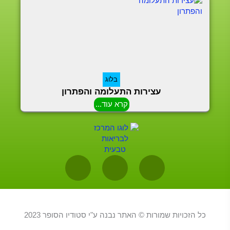
בלוג
עצירות התעלומה והפתרון
קרא עוד...
W
I
F
h
n
a
a
s
c
כל הזכויות שמורות © האתר נבנה ע"י סטודיו הסופר 2023