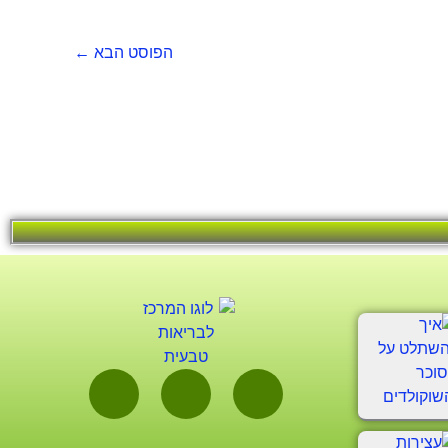
הפוסט הבא
←
W
I
F
h
n
a