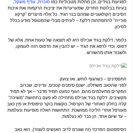
לפגיעות בגידים, וכן מחלות מטבוליות כמו
סוכרת
,
עודף משקל
,
בעיות בבלוטת התריס, שמערערות את יציבות הרקמות ואת איכות
הסיבים הקולאגניים שמהם בנוי הגיד. כל אלה מייצרים "קרקע
פורייה" להתפתחות דלקת – לעיתים מבלי שהמטופל מודע בכלל
לסיכון.
כלומר, דלקת בגיד אכילס היא לא תוצאה של טעות אחת, אלא של
דפוס. וכדי לרפא את הגיד – יש להבין את הדפוס הזה לעומקו,
ולשבור אותו מהשורש.
התסמינים – כשהגוף לוחש, ואז צועק
לפני שהכאב משתלט, ישנם סימנים קטנים, עדינים, שברוב
המקרים מתעלמים מהם. הגוף כמעט תמיד מדבר – אך לא תמיד
מקשיבים. דלקת בגיד אכילס מתחילה לא פעם בתחושת "משיכה"
קלה בחלק האחורי של הקרסול, נוקשות בוקר טיפוסית או מין כאב
מעורפל אחרי הליכה ממושכת. התחושות האלה מופיעות ונעלמות
– עד שיום אחד, הן כבר לא נעלמות.
הסימפטום המרכזי (זה שגורם לרוב האנשים לעצור), הוא כאב