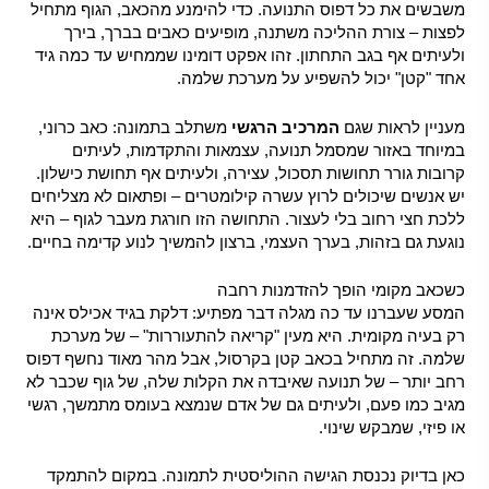
משבשים את כל דפוס התנועה. כדי להימנע מהכאב, הגוף מתחיל
לפצות – צורת ההליכה משתנה, מופיעים כאבים בברך, בירך
ולעיתים אף בגב התחתון. זהו אפקט דומינו שממחיש עד כמה גיד
אחד "קטן" יכול להשפיע על מערכת שלמה.
מעניין לראות שגם
המרכיב הרגשי
משתלב בתמונה: כאב כרוני,
במיוחד באזור שמסמל תנועה, עצמאות והתקדמות, לעיתים
קרובות גורר תחושות תסכול, עצירה, ולעיתים אף תחושת כישלון.
יש אנשים שיכולים לרוץ עשרה קילומטרים – ופתאום לא מצליחים
ללכת חצי רחוב בלי לעצור. התחושה הזו חורגת מעבר לגוף – היא
נוגעת גם בזהות, בערך העצמי, ברצון להמשיך לנוע קדימה בחיים.
כשכאב מקומי הופך להזדמנות רחבה
המסע שעברנו עד כה מגלה דבר מפתיע: דלקת בגיד אכילס אינה
רק בעיה מקומית. היא מעין "קריאה להתעוררות" – של מערכת
שלמה. זה מתחיל בכאב קטן בקרסול, אבל מהר מאוד נחשף דפוס
רחב יותר – של תנועה שאיבדה את הקלות שלה, של גוף שכבר לא
מגיב כמו פעם, ולעיתים גם של אדם שנמצא בעומס מתמשך, רגשי
או פיזי, שמבקש שינוי.
כאן בדיוק נכנסת הגישה ההוליסטית לתמונה. במקום להתמקד