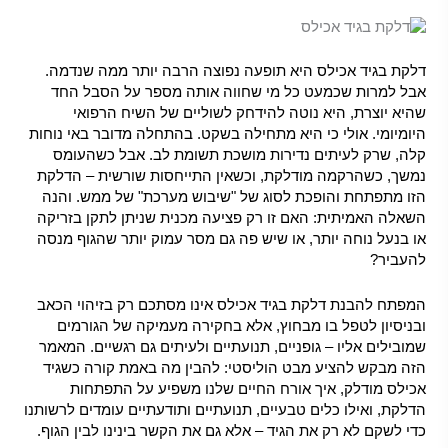
דלקת בגיד אכילס היא תופעה נפוצה הרבה יותר ממה שנדמה.
אבל למרות שכמעט כל מי שחווה אותה מספר על הסבל החד
שהיא יוצרת, היא נוטה להידחק לשוליים של השיח הרפואי
היומיומי. אולי כי היא מתחילה בשקט. בהתחלה מדובר באי נוחות
קלה, שרק לעיתים נדירות מושכת תשומת לב. אבל כשהעומס
נמשך, כשהרקמה מודלקת, וכשאין התייחסות שורשית – הדלקת
הזו מתפתחת והופכת לסוג של "שיבוש מערכת" של ממש. והנה
השאלה האמיתית: האם זו רק פציעה מכנית שניתן לתקן בזריקה
או בנעל נוחה יותר, או שיש פה גם מסר עמוק יותר שהגוף מנסה
להעביר?
המפתח להבנת דלקת בגיד אכילס אינו מסתכם רק בזיהוי הכאב
ובניסיון לטפל בו מבחוץ, אלא בחקירה מעמיקה של הגורמים
שמובילים אליו – גופניים, תנועתיים ולעיתים גם רגשיים. המאמר
הזה מבקש להציע מבט הוליסטי: להבין מה באמת קורה כשגיד
אכילס מודלק, איך אורח החיים שלנו משפיע על התפתחות
הדלקת, ואילו כלים טבעיים, תנועתיים ותודעתיים עומדים לרשותנו
כדי לשקם לא רק את הגיד – אלא גם את הקשר בינינו לבין הגוף.