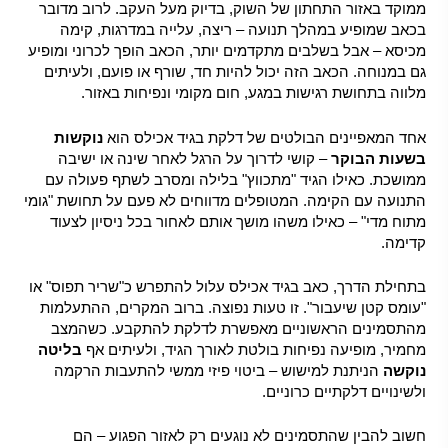
ממוקד באזור התחתון של השוק, בדיוק מעל העקב. לרוב מדובר
בכאב שמופיע במהלך תנועה – ריצה, עלייה במדרגות, קימה
מכיסא – אבל בשלבים מתקדמים יותר, הכאב הופך לכרוני ומופיע
גם במנוחה. הכאב הזה יכול להיות חד, שורף או פועם, ולעיתים
מלווה בתחושת רגישות במגע, חום מקומי ונפיחות באזור.
אחד המאפיינים הבולטים של דלקת בגיד אכילס הוא
נוקשות
בשעות הבוקר
– קושי לדרוך על הרגל לאחר שינה או ישיבה
ממושכת. כאילו הגיד "מתכווץ" בלילה ומסרב לשתף פעולה עם
התנועה עם הקימה. המטופלים מדווחים לא פעם על תחושת "גומי
מתוח מדי" – כאילו משהו מושך אותם לאחור בכל ניסיון לצעוד
קדימה.
בתחילת הדרך, כאב בגיד אכילס עלול להתפרש כ"שריר תפוס" או
"עומס קטן שיעבור". זו טעות נפוצה. ברוב המקרים, ההתעלמות
מהתסמינים הראשוניים מאפשרת לדלקת להתקבע. כשהמצב
מחמיר, מופיעה נפיחות בולטת לאורך הגיד, ולעיתים אף
בליטה
נוקשה
הניתנת למישוש – ביטוי פיזי ממשי להתעבות הרקמה
ולשינויים דלקתיים כרוניים.
חשוב להבין שהתסמינים לא נוגעים רק לאזור הפגוע – הם