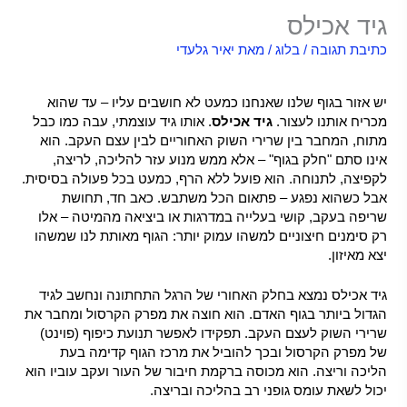
גיד אכילס
כתיבת תגובה
/
בלוג
/ מאת
יאיר גלעדי
דלקת בגיד אכילס –
יש אזור בגוף שלנו שאנחנו כמעט לא חושבים עליו – עד שהוא
מכריח אותנו לעצור.
גיד אכילס
. אותו גיד עוצמתי, עבה כמו כבל
מתוח, המחבר בין שרירי השוק האחוריים לבין עצם העקב. הוא
אינו סתם "חלק בגוף" – אלא ממש מנוע עזר להליכה, לריצה,
לקפיצה, לתנוחה. הוא פועל ללא הרף, כמעט בכל פעולה בסיסית.
אבל כשהוא נפגע – פתאום הכל משתבש. כאב חד, תחושת
שריפה בעקב, קושי בעלייה במדרגות או ביציאה מהמיטה – אלו
רק סימנים חיצוניים למשהו עמוק יותר: הגוף מאותת לנו שמשהו
יצא מאיזון.
גיד אכילס נמצא בחלק האחורי של הרגל התחתונה ונחשב לגיד
הגדול ביותר בגוף האדם. הוא חוצה את מפרק הקרסול ומחבר את
שרירי השוק לעצם העקב. תפקידו לאפשר תנועת כיפוף (פוינט)
של מפרק הקרסול ובכך להוביל את מרכז הגוף קדימה בעת
הליכה וריצה. הוא מכוסה ברקמת חיבור של העור ועקב עוביו הוא
יכול לשאת עומס גופני רב בהליכה ובריצה.