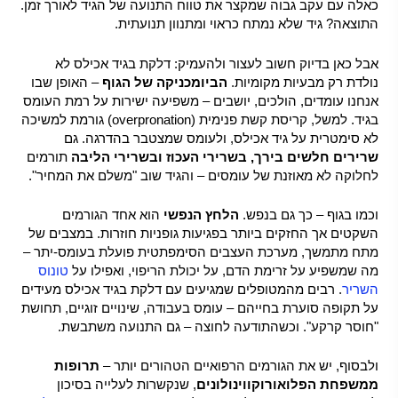
כאלה עם עקב גבוה שמקצר את טווח התנועה של הגיד לאורך זמן.
התוצאה? גיד שלא נמתח כראוי ומתנוון תנועתית.
אבל כאן בדיוק חשוב לעצור ולהעמיק: דלקת בגיד אכילס לא
נולדת רק מבעיות מקומיות.
הביומכניקה של הגוף
– האופן שבו
אנחנו עומדים, הולכים, יושבים – משפיעה ישירות על רמת העומס
בגיד. למשל,
קריסת קשת פנימית
(overpronation) גורמת למשיכה
לא סימטרית על גיד אכילס, ולעומס שמצטבר בהדרגה. גם
שרירים חלשים בירך, בשרירי העכוז ובשרירי הליבה
תורמים
לחלוקה לא מאוזנת של עומסים – והגיד שוב "משלם את המחיר".
וכמו בגוף – כך גם בנפש.
הלחץ הנפשי
הוא אחד הגורמים
השקטים אך החזקים ביותר בפגיעות גופניות חוזרות. במצבים של
מתח מתמשך, מערכת העצבים הסימפתטית פועלת בעומס-יתר –
מה שמשפיע על זרימת הדם, על יכולת הריפוי, ואפילו על
טונוס
השריר
. רבים מהמטופלים שמגיעים עם דלקת בגיד אכילס מעידים
על תקופה סוערת בחייהם – עומס בעבודה, שינויים זוגיים, תחושת
"חוסר קרקע". וכשהתודעה לחוצה – גם התנועה משתבשת.
ולבסוף, יש את הגורמים הרפואיים הטהורים יותר –
תרופות
ממשפחת הפלואורוקווינולונים
, שנקשרות לעלייה בסיכון