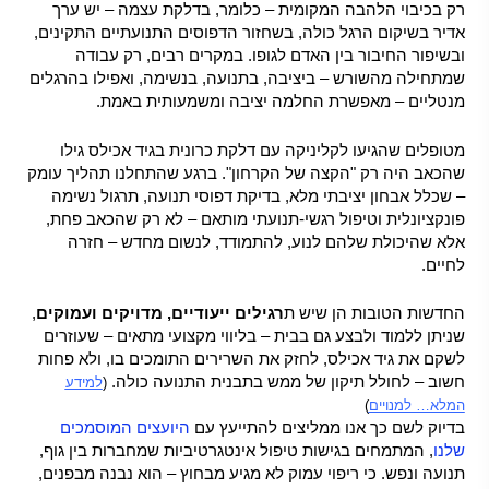
רק בכיבוי הלהבה המקומית – כלומר, בדלקת עצמה – יש ערך
אדיר בשיקום הרגל כולה, בשחזור הדפוסים התנועתיים התקינים,
ובשיפור החיבור בין האדם לגופו. במקרים רבים, רק עבודה
שמתחילה מהשורש – ביציבה, בתנועה, בנשימה, ואפילו בהרגלים
מנטליים – מאפשרת החלמה יציבה ומשמעותית באמת.
מטופלים שהגיעו לקליניקה עם דלקת כרונית בגיד אכילס גילו
שהכאב היה רק "הקצה של הקרחון". ברגע שהתחלנו תהליך עומק
– שכלל אבחון יציבתי מלא, בדיקת דפוסי תנועה, תרגול נשימה
פונקציונלית וטיפול רגשי-תנועתי מותאם – לא רק שהכאב פחת,
אלא שהיכולת שלהם לנוע, להתמודד, לנשום מחדש – חזרה
לחיים.
החדשות הטובות הן שיש ת
רגילים ייעודיים, מדויקים ועמוקים
,
שניתן ללמוד ולבצע גם בבית – בליווי מקצועי מתאים – שעוזרים
לשקם את גיד אכילס, לחזק את השרירים התומכים בו, ולא פחות
חשוב – לחולל תיקון של ממש בתבנית התנועה כולה.
(
למידע
המלא… למנויים
)
בדיוק לשם כך אנו ממליצים להתייעץ עם
היועצים המוסמכים
שלנו
, המתמחים בגישות טיפול אינטגרטיביות שמחברות בין גוף,
תנועה ונפש. כי ריפוי עמוק לא מגיע מבחוץ – הוא נבנה מבפנים,