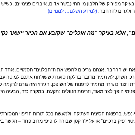
U): נוצרת בעיקר מפירוק של חלבון מן החי (בשר אדום, איברים פנימיים). כ
 ולגרום להרחבה.
(למידע השלם… למנויים)
", אלא בעיקר "מה אוכלים" שקובע אם הכיור יישאר נקי 
ת יש הרחבה, אנחנו צריכים לחפש את ה"חבלנים" הסמויים. אחד הגו
דרכי השתן. לא תמיד מדובר בדלקת סוערת ששולחת אתכם למיטה עם 
 ויוצרים גירוי מתמיד לדפנות של השופכן. הגירוי הזה גורם לרקמה
נימי הופך לצר מאוד, וזרימת הנוזלים נתקעת. במקרה כזה, הבעיה היא 
-נפש. ברפואה הסינית העתיקה, ולמעשה בכל תורות הריפוי המסורתיות,
וי "פיק ברכיים" או על ילד קטן שבורח לו פיפי מרוב פחד – הקשר ב