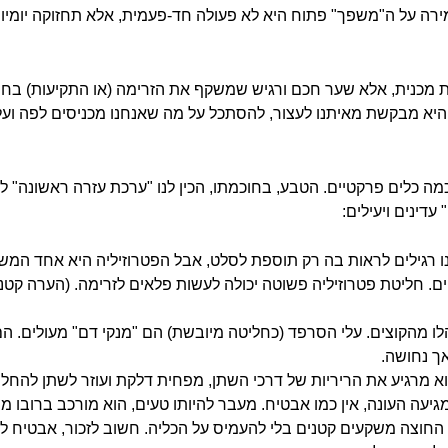
ה על ה"משפך" פתוח היא לא פעולה חד-פעמית, אלא תחזוקה יומיומ
 מכנית, אלא שער חכם ורגיש שמשקף את הזרימה (או התקיעות) בחיי
יא מבקשת מאיתנו לעצור, להסתכל על מה שאנחנו מכניסים לפה ועל
ה כלים פרקטיים. הטבע, בחוכמתו, הכין לנו "ערכת עזרה ראשונה" ל
דינים ויעילים:
נו רגילים לראות בה רק תוספת לסלט, אבל הפטרוזיליה היא אחד המש
. חליטת פטרוזיליה פשוטה יכולה לעשות פלאים לזרימה. (הערה קטנה
לו מהקוצים. עלי הסרפד (כחליטה מיובשת) הם "מנקי דם" מעולים. הם
ך נחושה.
וא מרגיע את הריריות של דרכי השתן, מפחית דלקת ועוזר לשתן להחלי
גיעה העונה, אין כמו אבטיח. מעבר להיותו טעים, הוא מורכב ברובו ממ
חוצה משקעים קטנים בלי להעמיס על הכליה. חשוב לזכור, אבטיח לא