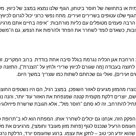
ת או בתחושה של חוסר ביטחון, הגוף שלנו נמצא במצב של כיווץ. 
וף שלנו עטופים בשרירים זעירים. מתח נפשי כרוני יכול לגרום לכיווץ ל
 שואל הרבה פעמים מטופלים עם כליות מורחבות: "איפה בחיים אתם מ
ובות, כשאדם לומד לשחרר את הפחד ולהרפות את הנפש, גם ה"משפך" ה
ת הרחבת אגן הכליה נגרמת בגלל סיבה אחת בודדת. ברוב המקרים, זו
צה בעבודה (מה שגורם לכיווץ שרירי ולחץ על "הצנרת"), התזונה 
ים זעירים), ואולי גם שכחתם לשתות כמו שצריך במשך היום.
צרו מהמזון מגיעים לאזור השופכן. במצב רגיל, הם היו נשטפים החוצה
 שם, יוצרים דלקת מקומית קטנה שמנפחת את האזור עוד יותר, והנה נ
 להתרחב. זה לא סתם "חוסר מזל", אלא תגובת שרשרת פיזיולוגית ו
הפקק הזה, אנחנו גם יכולים לשחרר אותו. המפתח הוא לא ב"תרופת פ
העומס הרעיל שנכנס לגוף (פחות מזון מעובד וחומצי), מרגיעים את 
וא יודע הכי טוב – לתקן את עצמו. ברגע שהעומס יורד, הדלקת נרגעת