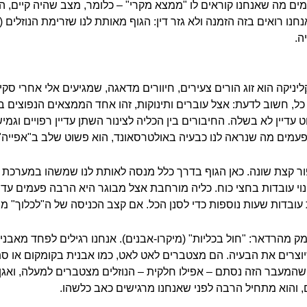
 מה שאנחנו קוראים לו "ממצא מקרי" – כלומר, מצב שהיה קיים, הגו
חנו רואים בזה הזמנה ולא גזר דין: הגוף מאותת לנו שזרימת הנוזלים 
ה.
ניקה הוא זוג הורים צעירים, חיוורים מדאגה, שמגיעים אלי אחרי סק
כל, חשוב לדעת: אצל עוברים ותינוקות, זהו אחד הממצאים הנפוצים ב
דיין לא בשלה. החיבורים בין הכליה לצינור השתן עדיין רפויים וגמ
פעמים מה שנראה לנו כבעיה באולטרסאונד, הוא פשוט שלב ב"אפייה
 קצת שונה. כאן הגוף בדרך כלל מנסה לאותת לנו שמשהו במערכת האי
וי עובדות בחצי כוח. כליה מורחבת אצל מבוגר היא הרבה פעמים עדות
ות עובדות שעות נוספות כדי לסנן הכל. אם קצב הכניסה של ה"לכלוך" מ
ק מהרדאר: "חול בכליות" (מיקרו-אבנים). אנחנו רגילים לפחד מאבני
 שיוצרים את הבעיה. הם מצטברים לאט לאט, כמו אבנית בקומקום או סת
מעבר הזה נסתם – אפילו חלקית – הנוזלים מצטברים למעלה, ואגן 
, והוא מתחיל הרבה לפני שאנחנו מרגישים כאב כלשהו.