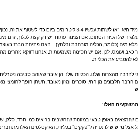
השאלה הראשונה ששואלים אותי כמעט תמיד היא: "אז לשתות עכשיו 3-4 לי
נלוגיה של הכיור הסתום. אם הצינור פתוח ויש רק קצת לכלוך, זרם מים
 מלא מים (כלומר, הכליה מורחבת ובלחץ) – האם פתיחת הברז בעוצמ
אב ועומס. לכן, אם יש חסימה משמעותית, אנחנו דווקא נזהרים מהע
לא להטביע את הכליות.
 להרבה מהצרות שלנו. הכליות שלנו הן איבר שאוהב סביבה ניטרלית 
ם הרבה חלבונים מן החי, סוכרים ומזון מעובד, השתן הופך לחומצי מאו
.
 המשקעים האלו:
אלו מלחים שנמצאים באופן טבעי במזונות שנחשבים בריאים כמו תרד, סלק, 
אצל מי שיש לו נטייה ל"פקקים" בכליות, האוקסלטים האלו מתחברים ל