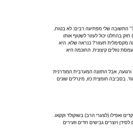
טר מים ביום כדי לשטוף את זה, נכון?" התשובה שלי מפתיעה רבים: לא בטוח,
 חזק בהחלט יכול לעזור לשטוף אותו
ה מקסימלית תעזור? כנראה שלא. היא
מסת נוזלים קיצונית. החוכמה היא
ורגועה, אבל התזונה המערבית המודרנית
ד. בסביבה חומצית כזו, מינרלים שונים
שקדים ואפילו (לצערי הרב) בשוקולד וקקאו.
סידן ויוצרים גבישים חדים וזעירים