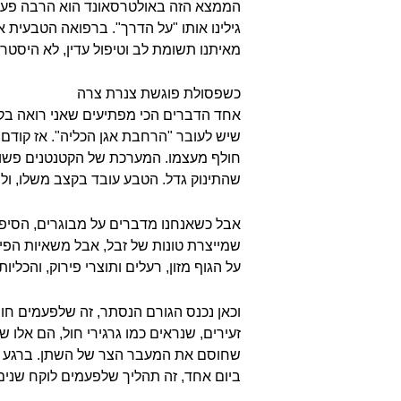
הממצא הזה באולטרסאונד הוא הרבה פעמים
גילינו אותו "על הדרך". ברפואה הטבעית אנ
מאיתנו תשומת לב וטיפול עדין, לא היסטרי
כשפסולת פוגשת צנרת צרה
אחד הדברים הכי מפתיעים שאני רואה בקלי
שיש לעובר "הרחבת אגן הכליה". אז קודם 
חולף מעצמו. המערכת של הקטנטנים פשוט ע
שהתינוק גדל. הטבע עובד בקצב משלו, ול
אבל כשאנחנו מדברים על מבוגרים, הסיפור
שמייצרת טונות של זבל, אבל משאיות הפינ
על הגוף מזון, רעלים ותוצרי פירוק, והכלי
וכאן נכנס הגורם הנסתר, זה שלפעמים חומ
זעירים, שנראים כמו גרגירי חול, הם אלו
שחוסם את המעבר הצר של השתן. ברגע שה
ביום אחד, זה תהליך שלפעמים לוקח שנים