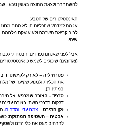
להשתחרר ולצאת החוצה באופן טבעי. שמיר
האינסטלטורים של הטבע
אז מה למדנו? שהכליות הן לא סתם מסננת
לרוב קריאת השכמה ולא אזעקת מלחמה. ה
שינוי.
אבל לפני שאנחנו נפרדים, הבטחתי לכם כמ
(ואדומים) שיכולים לשמש כ"אינסטלטורים" ע
פטרוזיליה – לא רק לקישוט
: רוב
את הכליות ולמנוע שקיעה של מלחים
במתינות).
סרפד – הצורב שמרפא
: אל תיבה
דלקות בדרכי השתן בצורה עדינה א
זקן התירס
–
צמח עדין ומדהים
. ה
אבטיח – השטיפה המתוקה
: כשמ
להרחיב מעט את כלי הדם ולשטוף ה