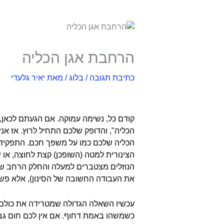
הרחבת אגן הכליה
כתיבת תגובה
/
בלוג
/ מאת
יאיר גלעדי
הרחבת אגן כליה –
קודם כל, נשימה עמוקה. אם הגעתם לכאן,
הכליה", והדופק שלכם התחיל לרוץ. אז א
הכליה שלכם כמו על משפך חכם. התפקיד ש
הצינורית למטה (השופכן) קצת לחוצה, או
הנוזלים מצטברים למעלה והחלק הרחב ש
את העבודה החשובה של הסינון), אלא פשו
עכשיו השאלה הגדולה שמטרידה את כולם: מ
כשמשהו באמת דחוף. אם אין לכם חום גבו