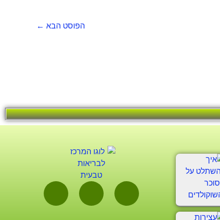
הפוסט הבא
←
W
I
F
h
n
a