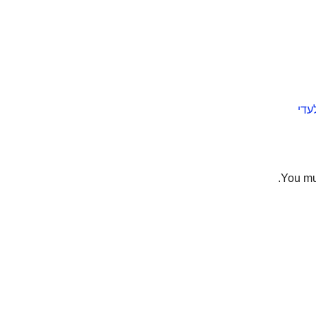
עדי
You mu