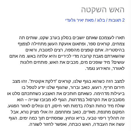
האש השקטה
2 תגובות
/
בלוג
/ מאת
יאיר גלעדי
האש השקטה –
תארו לעצמכם שאתם יושבים בסלון בערב שקט, שותים תה
צמחים, קוראים ספר, ופתאום אזעקת העשן מתחילה לצפצף
בהיסטריה. אתם קופצים מהספה, רצים למטבח, ורואים
שהשארתם מגבת קרובה מדי לכיריים והיא עלתה באש. מה אתם
עושים? מיד שופכים מים, מכבים את האש, פותחים חלונות
לאוורר, והאירוע נגמר.
למצב הזה כשהוא בגוף שלנו, קוראים "דלקת אקוטית". זהו מצב
חירום חריף, רועש, כואב וברור, שהגוף שלנו יודע לטפל בו
ביעילות מדהימה. כשאתם חותכים את האצבע כשחתכתם סלט או
מסובבים את הקרסול במדרגות, הגוף לא מבזבז שנייה – הוא
שולח מיד כוחות הצלה בדמות תאי חיסון, דם ונוזלים לאזור הפגוע.
המקום מתנפח, מאדים, כואב ומתחמם. זה אולי מציק נורא, אבל
זה תהליך ריפוי טבעי, בריא ונחוץ, שמסתיים תוך כמה ימים. הגוף
עשה את העבודה, האש כובתה, ואפשר לחזור לשגרה.