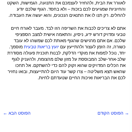
לאוורר את הבית, ולהחזיר לעצמכם את התנועה, הגמישות, השקט
והחיוניות שמגיעים לכם בזכות – ולא בחסד. הגוף שלכם יודע
להחלים. רק תנו לו את התנאים הנכונים, והוא יעשה את העבודה.
אתם לא צריכים לכבות את השריפה הזו לבד. מעבר לאורח חיים
טבעי ומדויק דורש ידע, ניסיון, והתאמה אישית למצב הספציפי
שלכם. אם אתם מרגישים שהגוף מאותת לכם שמשהו לא עובד
כשורה, זה הזמן לעצור ולהתייעץ עם
יועץ בריאות טבעית
מוסמך.
יחד, נוכל למפות את מוקדי הדלקת, לבנות תוכנית פעולה מסודרת
שלב-אחר-שלב המבוססת על מזון שלם מהצומח, ולהעניק לגוף
את הכלים המדויקים שהוא זקוק להם כדי להשתקם. אל תחכו
שהאש תצא משליטה – צרו קשר עוד היום להתייעצות, ובואו נחזיר
לכם את הבריאות ואיכות החיים שנועדתם לחיות.
האש השקטה –
האש השקטה –
האש השקטה –
האש השקטה –
האש השקטה –
האש השקטה –
האש השקטה –
האש השקטה –
האש השקטה –
האש השקטה –
האש השקטה –
האש השקטה –
האש השקטה –
האש השקטה –
האש השקטה
–
האש השקטה –
→
הפוסט הקודם
הפוסט הבא
←