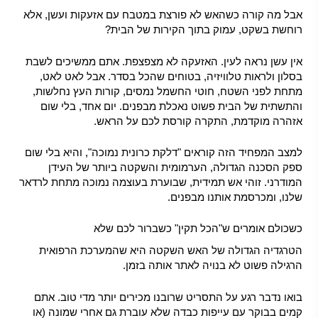
אבל מה קורה כשהאש לא פורצת במטבח עם אזעקות ועשן, אלא
רוחשת בשקט, עמוק בתוך הקירות של הבית?
אין עשן נראה לעין. האזעקה לא מצפצפת. אתם ממשיכים לשבת
בסלון ולראות טלוויזיה, בטוחים שהכל בסדר. אבל לאט לאט,
מתחת לפני השטח, חוטי החשמל נמסים, קורות העץ נחלשות,
והתשתית של הבית פשוט נאכלת מבפנים. יום אחד, בלי שום
אזהרה מוקדמת, התקרה קורסת לכם על הראש.
למצב המפחיד הזה קוראים "דלקת כרונית נמוכה", והיא בלי שום
ספק הסכנה הגדולה, הערמומית והשקטה ביותר של העידן
המודרני. זוהי אש תמידית, שבוערת בעוצמה נמוכה מתחת לרדאר
שלנו, ומכרסמת אותנו מבפנים.
כשכולם אומרים ש"הכל תקין" כשברור לכם שלא
הטרגדיה הגדולה של האש השקטה היא שהמערכת הרפואית
הרגילה פשוט לא בנויה לאתר אותה בזמן.
בואו נדבר רגע על התסריט שרובנו מכירים יותר מדי טוב. אתם
קמים בבוקר עם עייפות כבדה שלא עוברת גם אחרי שמונה (או