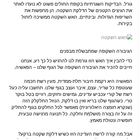
גורל. הבדיקות השגרתיות בקופת החולים פשוט לא נועדו לאתר
את הגיצים הקטנים של הדלקת השקטה. הן מחפשות את
השריפות הגדולות. ובינתיים, האש השקטה ממשיכה לזחול
בקירות.
הגיבורה השקופה שמתבשלת מבפנים
כדי להבין איך האש הזו גורמת לנו להרגיש כל כך רע, אנחנו
חייבים להכיר את הגיבורה השקופה של הגוף שלנו – הפאשיה.
ה
פאשיה
היא רקמת חיבור תלת-ממדית, מעין רשת חכמה
שעוטפת כל שריר, עצם, איבר ועצב בגוף שלנו. תחשבו עליה כעל
רשת של קורי עכביש עדינים, גמישים וחזקים, רוויים בטל בוקר
טרי. כשהגוף שלנו בריא ואין בו דלקת, הנוזל החלקלק הזה
(שנקרא חומצה היאלורונית) מאפשר לכל החלקים בגוף להחליק
זה על זה בצורה מושלמת וחלקה. כל תנועה מרגישה טבעית,
חופשיה ונטולת מאמץ.
אבל מה קורה לרשת העדינה הזו כשיש דלקת שקטה ברקע?