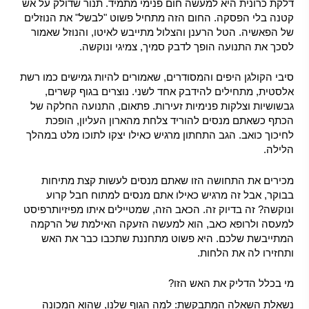
דלקת כרונית היא למעשה חום פנימי מתמיד. תנור שדולק על אש
קטנה בלי הפסקה. החום הזה מתחיל פשוט "לבשל" את הנוזלים
של הפאשיה. הטל הרענן והצלול מתייבש לאיטו, והנוזל שאמור
לסכך את התנועה הופך לדבק סמיך, צמיגי ונוקשה.
סיבי הקולגן היפים והמסודרים, שאמורים להיות גמישים כמו רשת
אלסטית, מתחילים להידבק אחד לשני. נוצרים בגוף קשרים,
גבשושיות וצלקות פנימיות זעירות. פתאום, התנועה החלקה של
הכתף כשאתם מנסים להוריד צלחת מהארון העליון, הופכת
לחיכוך כואב. הגב התחתון מרגיש כאילו יצקו לתוכו מלט במהלך
הלילה.
מכירים את התחושה הזו שאתם מנסים לעשות קצת מתיחות
בבוקר, אבל זה מרגיש כאילו אתם מנסים למתוח חבל קרוע
ונוקשה? זה בדיוק זה. הכאב הזה, שמטיילים איתו מפיזיותרפיסט
למעסה ולרופא כאב, הוא למעשה הזעקה האילמת של הרקמה
המתייבשת שלכם. היא פשוט מתחננת שתכבו כבר את האש
ותחזירו לה את הלחות.
מי בכלל הדליק את האש הזו?
נשאלת השאלה המתבקשת: למה הגוף שלנו, שהוא המכונה