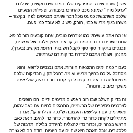
עשר) שעות שינה. המפרקים שלכם מרגישים נוקשים, יש לכם
"ערפל מוחי" שמונע מכם להתרכז בעבודה, ופעילות המעיים
שלכם משתבשת כמעט מכל דבר שאתם מכניסים לפה. בקיצור –
משהו בגוף מרגיש כבוי, חורק, פשוט לא עובד כמו פעם.
אז מה אתם עושים? כמו אזרחים טובים, אתם קובעים תור לרופא.
אתם יושבים בחדר ההמתנה, קוראים מגזין מלפני שלוש שנים,
ונכנסים בתקווה סוף סוף לקבל תשובות. הרופא מקשיב (בערך),
מהנהן, ושולח אתכם לסדרת בדיקות דם שגרתיות.
כעבור כמה ימים התוצאות חוזרות. אתם נכנסים לרופא, והוא
מסתכל עליכם בחיוך מרגיע ואומר: "הכל תקין, הבדיקות שלכם
מצוינות! זה כנראה רק קצת לחץ. קחו כדור הרגעה, אולי איזה
משכך כאבים, ותנוחו".
זה בדיוק השלב שבו רוב האנשים מרימים ידיים. הם הופכים
לצרכנים פסיביים של מרשמים, מתרגלים לחיות עם כאב עמום,
ומשלימים עם הקלישאה העצובה ש"ככה זה להזדקן". אנחנו
מתרגלים לקחת כדור כדי להתעורר, כדור כדי להעביר את כאב
הראש בצהריים, וכדור כדי להצליח להירדם בלילה. תרבות של
פלסטרים. אבל האמת היא שחיים עם חיוניות ירודה הם לא גזירת