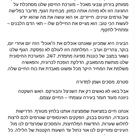
ממותק בזרחן וצבעי מאכל – מערכת החיסון שלנו מסתכלת על
החגיגה הזו ולא מזהה אותה כמזון. מבחינת הגוף, מדובר בפלישה
של גורמים עוינים. חייזרים. אז הוא עושה את מה שהוא יודע
לעשות הכי טוב: הוא מגייס את החיילים שלו – תאי הדם הלבנים –
ומתחיל לתקוף.
הבעיה היא שמכיוון שאנחנו אוכלים את ה"אוכל" הזה יום אחרי יום,
בוקר, צהריים וערב – המלחמה הזו לעולם לא נפסקת. הגוף שלנו
נשאר במצב של כוננות ספיגה מתמדת, 24/7. המערכת החיסונית
שלנו מותשת מהמאבק, הדלקת הופכת לכרונית, והפאשיה
משלמת את המחיר היקר מכל ופשוט מאבדת את כוח החיים שלה.
סטרס, מסכים ושמן למדורה
אבל בואו לא נאשים רק את השניצל והבורקס. האש השקטה
ניזונה מעוד חומר בעירה עוצמתי – החיים עצמם.
אנחנו חיים במציאות שמפציצה אותנו בלחץ מטורף. הדרישות
בעבודה, המינוס בבנק, הפקקים האינסופיים שגורמים לכם לרצות
לתלוש שערות, החדשות המלחיצות, והמסכים שמרצדים לנו מול
העיניים ומזריקים לנו אור כחול עד השעות הקטנות של הלילה. כל