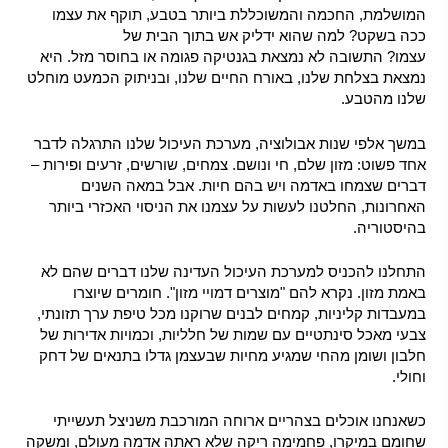
המושלמת, החכמה והמשוכללת ביותר בטבע, תוקף את עצמו
ככה בשקט? למה שהוא ידליק אש בתוך הבית של
עצמו?
התשובה לא נמצאת בגנטיקה פגומה או בחוסר מזל. היא
נמצאת בצלחת שלנו, באורח החיים שלנו, ובניתוק הכמעט מוחלט
שלנו מהטבע.
במשך אלפי שנות אבולוציה, מערכת העיכול שלנו התרגלה לדבר
אחד פשוט: מזון שלם, חי ונושם. צמחים, שורשים, זרעים ופירות –
דברים שצמחו באדמה ויש בהם חיות. אבל במאה השנים
האחרונות, החלטנו לעשות על עצמנו את הניסוי האכזרי ביותר
בהיסטוריה.
התחלנו להכניס למערכת העיכול העדינה שלנו דברים שהם לא
באמת מזון. נקרא להם "מוצרים דמויי מזון". חומרים שיוצרו
במעבדות קליניות, קמחים לבנים שרוקנו מכל טיפת ערך תזונתי,
צבעי מאכל סינתטיים עם שמות של חלליות, וכמויות אדירות של
חלבון ושומן מהחי שמגיע מחיות שבעצמן גדלו בתנאים של דחק
וחולי.
כשאנחנו אוכלים בצהריים ארוחה המורכבת משניצל תעשייתי
שחומם במיקרו, פחמימה ריקה שלא ראתה אדמה מעולם, ומשקה