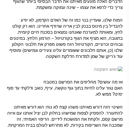
הדברים האלה מונעים מאיתנו את הדבר הבסיסי ביותר שהגוף
צריך כדי לרפא את עצמו – שינה עמוקה ומשקמת.
המוח שלנו, שעדיין בנוי כמו זה של האדם הקדמון, לא יודע
להבדיל בין מינוס בבנק לבין אריה שרודף אחרינו. הוא רק קולט
לחץ, ומאותת למערכת שאנחנו נמצאים בסכנת חיים קיומית.
בתגובה, הוא מציף את הגוף בקורטיזול – הורמון הלחץ. במינונים
גבוהים וכרוניים, הקורטיזול הזה פשוט מפרק את חלבוני הקולגן
שלנו (כן, אותם חלבונים ששומרים עלינו צעירים וגמישים) ומוסיף
עוד ג'ריקן של שמן למדורת הדלקת השקטה.
אז מה עושים? מחליפים את המרשם במטבח
האם נגזר עלינו לחיות בתוך גוף נוקשה, עייף, כואב ודלקתי עד סוף
ימינו? ממש לא.
השינוי הזה דורש מאיתנו משהו קצת לא נוח: הוא דורש מאיתנו
להתעורר. להפסיק לצפות שמישהו בחלוק לבן יציל אותנו עם איזה
מרשם קסם, ולקחת את המושכות לידיים. הריפוי האמיתי, זה
שמכבה את השריפות בקירות, לא מתרחש לעולם בבית המרקחת.