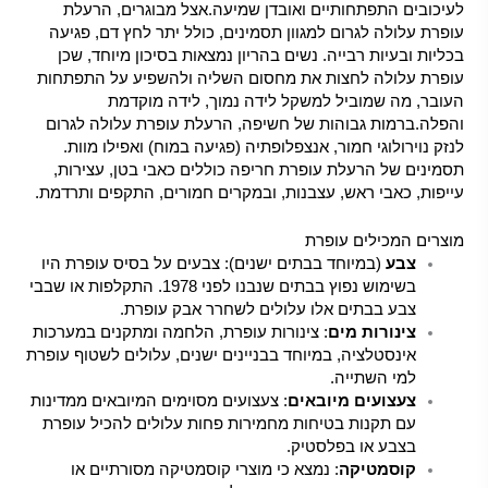
לעיכובים התפתחותיים ואובדן שמיעה.אצל מבוגרים, הרעלת
עופרת עלולה לגרום למגוון תסמינים, כולל יתר לחץ דם, פגיעה
בכליות ובעיות רבייה. נשים בהריון נמצאות בסיכון מיוחד, שכן
עופרת עלולה לחצות את מחסום השליה ולהשפיע על התפתחות
העובר, מה שמוביל למשקל לידה נמוך, לידה מוקדמת
והפלה.ברמות גבוהות של חשיפה, הרעלת עופרת עלולה לגרום
לנזק נוירולוגי חמור, אנצפלופתיה (פגיעה במוח) ואפילו מוות.
תסמינים של הרעלת עופרת חריפה כוללים כאבי בטן, עצירות,
עייפות, כאבי ראש, עצבנות, ובמקרים חמורים, התקפים ותרדמת.
מוצרים המכילים עופרת
צבע
(במיוחד בבתים ישנים): צבעים על בסיס עופרת היו
בשימוש נפוץ בבתים שנבנו לפני 1978. התקלפות או שבבי
צבע בבתים אלו עלולים לשחרר אבק עופרת.
צינורות מים
: צינורות עופרת, הלחמה ומתקנים במערכות
אינסטלציה, במיוחד בבניינים ישנים, עלולים לשטוף עופרת
למי השתייה.
צעצועים מיובאים
: צעצועים מסוימים המיובאים ממדינות
עם תקנות בטיחות מחמירות פחות עלולים להכיל עופרת
בצבע או בפלסטיק.
קוסמטיקה
: נמצא כי מוצרי קוסמטיקה מסורתיים או