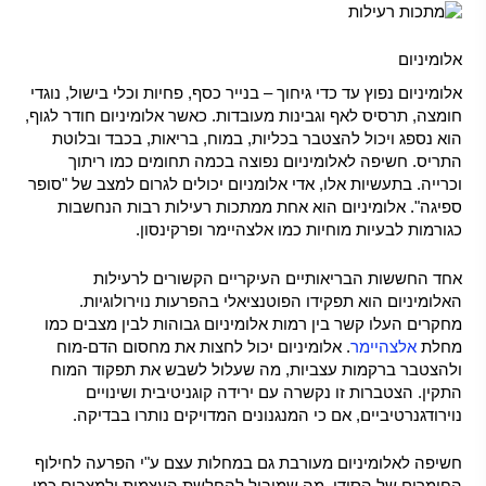
אלומיניום
אלומיניום נפוץ עד כדי גיחוך – בנייר כסף, פחיות וכלי בישול, נוגדי
חומצה, תרסיס לאף וגבינות מעובדות. כאשר אלומיניום חודר לגוף,
הוא נספג ויכול להצטבר בכליות, במוח, בריאות, בכבד ובלוטת
התריס. חשיפה לאלומיניום נפוצה בכמה תחומים כמו ריתוך
וכרייה. בתעשיות אלו, אדי אלומניום יכולים לגרום למצב של "סופר
ספיגה". אלומיניום הוא אחת ממתכות רעילות רבות הנחשבות
כגורמות לבעיות מוחיות כמו אלצהיימר ופרקינסון.
אחד החששות הבריאותיים העיקריים הקשורים לרעילות
האלומיניום הוא תפקידו הפוטנציאלי בהפרעות נוירולוגיות.
מחקרים העלו קשר בין רמות אלומיניום גבוהות לבין מצבים כמו
מחלת
אלצהיימר
. אלומיניום יכול לחצות את מחסום הדם-מוח
ולהצטבר ברקמות עצביות, מה שעלול לשבש את תפקוד המוח
התקין. הצטברות זו נקשרה עם ירידה קוגניטיבית ושינויים
נוירודגנרטיביים, אם כי המנגנונים המדויקים נותרו בבדיקה.
חשיפה לאלומיניום מעורבת גם במחלות עצם ע"י הפרעה לחילוף
החומרים של הסידן, מה שמוביל להחלשת העצמות ולמצבים כמו