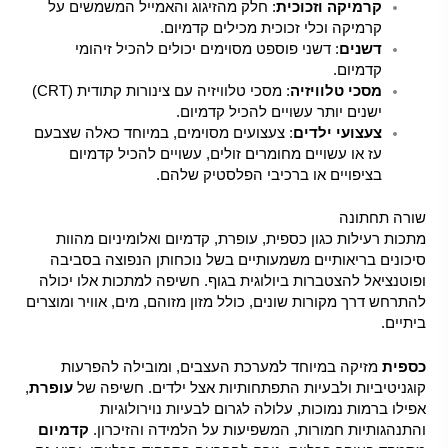
קרמיקה וזכוכית
: חלק מהזיגוג והאמייל המשמשים על
קרמיקה וכלי זכוכית מכילים קדמיום.
דשנים
: דשני פוספט מסוימים יכולים להכיל זיהומי
קדמיום.
מסכי טלוויזיה
: מסכי טלוויזיה עם צינורות קתודית (CRT)
ישנים יותר עשויים להכיל קדמיום.
צעצועי ילדים
: צעצועים מסוימים, במיוחד כאלה שצבעם
עז או עשויים מחומרים זולים, עשויים להכיל קדמיום
בציפויים או ברכיבי הפלסטיק שלהם.
שורה תחתונה
מתכות רעילות כגון כספית, עופרת, קדמיום ואלומיניום מהוות
סיכונים בריאותיים משמעותיים בשל נוכחותן הנפוצה בסביבה
ופוטנציאל להצטברות ביולוגית בגוף. חשיפה למתכות אלו יכולה
להתרחש דרך מקורות שונים, כולל מזון מזוהם, מים, אוויר ומוצרים
ביתיים.
כספית
מזיקה במיוחד למערכת העצבים, ומובילה להפרעות
קוגניטיביות ולבעיות התפתחותיות אצל ילדים. חשיפה של
עופרת
,
אפילו ברמות נמוכות, עלולה לגרום לבעיות נוירולוגיות
והתנהגותיות חמורות, המשפיעות על הלמידה והזיכרון.
קדמיום