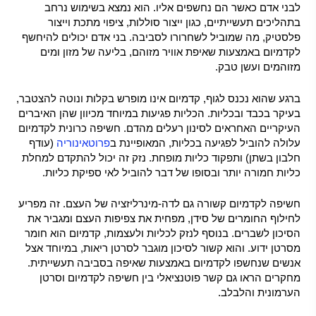
לבני אדם כאשר הם נחשפים אליו. הוא נמצא בשימוש נרחב
בתהליכים תעשייתיים, כגון ייצור סוללות, ציפוי מתכת וייצור
פלסטיק, מה שמוביל לשחרורו לסביבה. בני אדם יכולים להיחשף
לקדמיום באמצעות שאיפת אוויר מזוהם, בליעה של מזון ומים
מזוהמים ועשן טבק.
ברגע שהוא נכנס לגוף, קדמיום אינו מופרש בקלות ונוטה להצטבר,
בעיקר בכבד ובכליות. הכליות פגיעות במיוחד מכיוון שהן האיברים
העיקריים האחראים לסינון רעלים מהדם. חשיפה כרונית לקדמיום
עלולה להוביל לפגיעה בכליות, המאופיינת ב
פרוטאינוריה
(עודף
חלבון בשתן) ותפקוד כליות מופחת. נזק זה יכול להתקדם למחלת
כליות חמורה יותר ובסופו של דבר להוביל לאי ספיקת כליות.
חשיפה לקדמיום קשורה גם לדה-מינרליזציה של העצם. זה מפריע
לחילוף החומרים של סידן, מפחית את צפיפות העצם ומגביר את
הסיכון לשברים. בנוסף לנזק לכליות ולעצמות, קדמיום הוא חומר
מסרטן ידוע. והוא קשור לסיכון מוגבר לסרטן ריאות, במיוחד אצל
אנשים שנחשפו לקדמיום באמצעות שאיפה בסביבה תעשייתית.
מחקרים הראו גם קשר פוטנציאלי בין חשיפה לקדמיום וסרטן
הערמונית והלבלב.