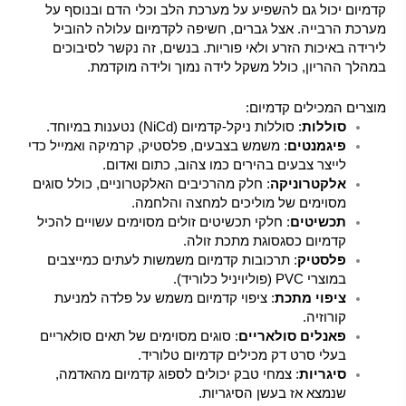
קדמיום יכול גם להשפיע על מערכת הלב וכלי הדם ובנוסף על
מערכת הרבייה. אצל גברים, חשיפה לקדמיום עלולה להוביל
לירידה באיכות הזרע ולאי פוריות. בנשים, זה נקשר לסיבוכים
במהלך ההריון, כולל משקל לידה נמוך ולידה מוקדמת.
מוצרים המכילים קדמיום:
סוללות
: סוללות ניקל-קדמיום (NiCd) נטענות במיוחד.
פיגמנטים
: משמש בצבעים, פלסטיק, קרמיקה ואמייל כדי
לייצר צבעים בהירים כמו צהוב, כתום ואדום.
אלקטרוניקה
: חלק מהרכיבים האלקטרוניים, כולל סוגים
מסוימים של מוליכים למחצה והלחמה.
תכשיטים
: חלקי תכשיטים זולים מסוימים עשויים להכיל
קדמיום כסגסוגת מתכת זולה.
פלסטיק
: תרכובות קדמיום משמשות לעתים כמייצבים
במוצרי PVC (פוליויניל כלוריד).
ציפוי מתכת
: ציפוי קדמיום משמש על פלדה למניעת
קורוזיה.
פאנלים סולאריים
: סוגים מסוימים של תאים סולאריים
בעלי סרט דק מכילים קדמיום טלוריד.
סיגריות
: צמחי טבק יכולים לספוג קדמיום מהאדמה,
שנמצא אז בעשן הסיגריות.