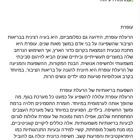
עופרת
הרעלת עופרת, הידועה גם כפלומביזם, היא בעיה רצינית בבריאות
הציבור שהשפיעה על בני אדם במשך מאות שנים. עופרת היא
מתכת טבעית הנמצאת בקרום כדור הארץ, אך השימוש הנרחב
שלה במוצרים תעשייתיים וביתיים שונים הביא לזיהום סביבתי
משמעותי ולחשיפה אנושית. הבנת המקורות, ההשפעות והמניעה
של הרעלת עופרת היא חיונית להגנה על בריאות הציבור, במיוחד
בקרב אוכלוסיות פגיעות כמו ילדים ונשים הרות.
השפעות בריאותיות של הרעלת עופרת
הרעלת עופרת עלולה להשפיע על כמעט כל מערכת בגוף, מה
שהופך אותה לערמומית במיוחד. חומרת התסמינים תלויה ברמת
ומשך החשיפה. בילדים, הפגיעים במיוחד בשל מערכת העצבים
המתפתחת שלהם, אפילו רמות נמוכות של עופרת עלולות לגרום
לבעיות בריאותיות משמעותיות. אלה כוללים
ליקויים קוגניטיביים
,
כמו מנת משכל מופחתת, קשיי למידה ובעיות התנהגותיות כמו
היפראקטיביות והפרעות קשב. חשיפה כרונית יכולה גם להוביל