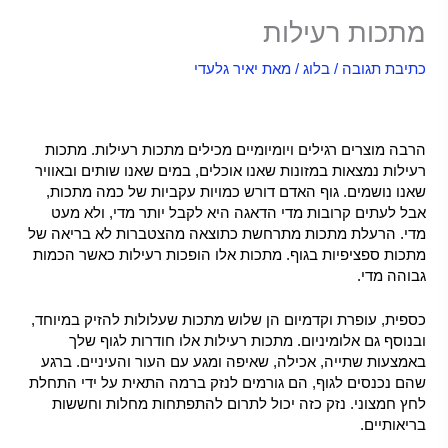
מתכות רעילות
כתיבת תגובה
/
בלוג
/ מאת
יאיר גלעדי
מתכות רעילות –
הרבה מוצרים רגילים ויומיומיים מכילים מתכות רעילות. מתכות
רעילות נמצאות במזונות שאנו אוכלים, במים שאנו שותים ובאוויר
שאנו נושמים. גוף האדם דורש כמויות עקביות של כמה מתכות,
אבל לעתים קרובות מדי הדאגה היא לקבל יותר מדי, ולא מעט
מדי. הרעלת מתכות מתרחשת כתוצאה מהצטברות לא בריאה של
מתכות ספציפיות בגוף. מתכות אלו הופכות רעילות כאשר הכמות
גבוהה מדי.
כספית, עופרת וקדמיום הן שלוש מתכות שעלולות להזיק במיוחד,
ובנוסף גם אלומיניום. מתכות רעילות אלו חודרות לגוף שלך
באמצעות שתייה, אכילה, שאיפה ומגע עם העור והעיניים. ברגע
שהם נכנסים לגוף, הם גורמים לנזק ברמה התאית על ידי התחלת
לחץ חמצוני. נזק כזה יכול לתרום להתפתחות מחלות וחששות
בריאותיים.