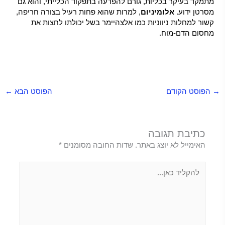
מתמקד בעיקר בכליות, גורם להפרעה בתפקוד הכלייתי, והוא גם
מסרטן ידוע.
אלומיניום
, למרות שהוא פחות רעיל בצורה חריפה,
קשור למחלות ניווניות כמו אלצהיימר בשל יכולתו לחצות את
מחסום הדם-מוח.
מתכות רעילות,
מתכות רעילות,
מתכות רעילות,
מתכות רעילות,
מתכות רעילות,
מתכות
רעילות,
מתכות רעילות,
מתכות רעילות,
מתכות רעילות,
→
הפוסט הקודם
הפוסט הבא
←
כתיבת תגובה
האימייל לא יוצג באתר.
שדות החובה מסומנים
*
להקליד
כאן...