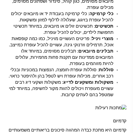
מיובאים מסוימים, כגון קוהל, סינדור ושפתונים מסוימים,
מכילים עופרת.
כלי קרמיקה
: כלי קרמיקה בעבודת יד או מיובאים יכולים
להכיל עופרת בזיגוג, שעלולה לדלוף למזון ומשקאות.
תכשיטים
: תכשיטים זולים או מיובאים, במיוחד תכשיטי
תחפושת לילדים, יכולים להכיל עופרת.
מוצרי ויניל
: פריטים העשויים מויניל, כמו כמה קופסאות
אוכל, תרמילים וזרנוקי גינה, עשויים להכיל עופרת כמייצב.
תבלינים מיובאים
: תבלינים מסוימים, במיוחד אלו
המיובאים ממדינות עם תקנות פחות מחמירות, עלולים
להיות מזוהמים בעופרת.
סוללות
: סוללות עופרת-חומצה, הנפוצות במכוניות ובכלי
רכב אחרים, מכילות עופרת ויש לטפל בהן ולהיפטר כראוי.
משקולות ומשקעים לדייג
: משקולות ושקעי דיג רבים
עשויים מעופרת ויכולים להוות מקור לחשיפה, במיוחד למי
שמטפל בהם לעתים קרובות.
קדמיום
קדמיום היא מתכת כבדה המהווה סיכונים בריאותיים משמעותיים