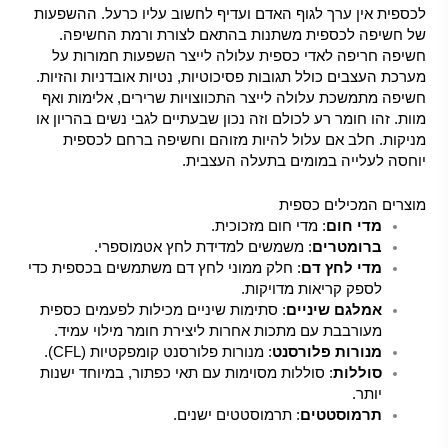
לכספית אין ערך לגוף האדם ועדיף לחשוב עליו כרעל. ההשפעות
של חשיפה לכספית משתנות בהתאם לצורת ורמת החשיפה.
חשיפה חריפה לאדי כספית עלולה לייצר השפעות חמורות על
מערכת העצבים כולל תגובות פסיכוטיות, נטיות אובדניות והזיות.
חשיפה מתמשכת עלולה לייצר התכווצויות שרירים, אלימות ואף
מוות. זהו חומר רע לכולם וזה נכון שבעתיים לגבי נשים בהריון או
מניקות. חלב אם עלול להיות מזוהם וחשיפה ברחם לכספית
יוחסה לעלייה במומים בתעלה העצבית.
מוצרים המכילים כספית
מדי חום
: מדי חום מזכוכית.
ברומטרים
: משמשים למדידת לחץ אטמוספרי.
מדי לחץ דם
: חלק ממוני לחץ דם משתמשים בכספית כדי
לספק קריאות מדויקות.
אמלגם שיניים
: סתימות שיניים מכילות לפעמים כספית
מעורבבת עם מתכות אחרות ליצירת חומר מילוי עמיד.
מנורות פלורסנט
: מנורות פלורסנט קומפקטיות (CFL).
סוללות
: סוללות מסוימות עם תאי כפתור, במיוחד ישנות
יותר.
תרמוסטטים
: תרמוסטטים ישנים.