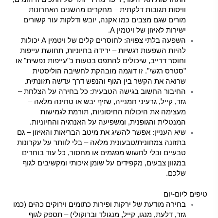
וויסות תגובות דלקתית – מחקרים מהשנים האחרונות
מורים שגם מצבים כמו אקנה, יובש ודלקות עור קשורים
ישירות לאיזון של ויטמין A.
השפעה בלתי צפויה: לחוסרים קלים של ויטמין A יכולות
להיות השפעות רגשיות – ירידה בחיוניות, תחושת עייפות
וחוסר דרייב, שיכולים להתפס בטעות כ"עייפות נפשית" או
"סטרס רגשי". זו דוגמה מובהקת לחשיבה הוליסטית
שרואה את הקשר בין הגוף והנפש דרך עדשה תזונתית.
החיבור החשוב בגישה הטבעית: כל בחירה על הצלחת –
גזר, קייל, גרעיני חמנייה, שזיף יבש או טחינה מלאה –
מעצימה את היכולות החיסוניות, תורמת לגמישות
המנטלית והגופנית, ומשפיעה על האנרגיה והחיוניות.
שיא העניין: אפשר להשיג את מיטב הבריאות והאיזון – גם
בתזונה צמחונית/טבעונית מלאה – בלי לוותר על עקרונות
טבעיים ובלי לחשוש מפגמים או מחסור, כל עוד בוחרים
במגוון צבעים, מקפידים על שומן איכותי ומקשיבים לגוף
שלכם.
טיפים ליום-יום
בחירה מודעת של ירקות ופירות כתומים וירוקים כהים (כמו
גזר, דלעת, מנגו, קייל, מנגולד וברוקולי) – תספק לגוף