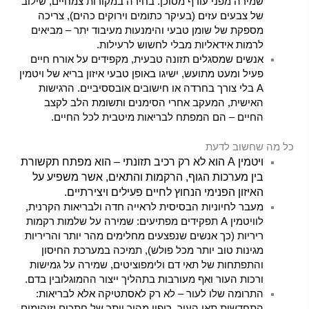
שמירה מפני עודף מסוכן. בחירה במקורות צמחיים, שילוב
של צבעים עזים (בעיקר כתומים וירוקים כהים), צריכה
מספקת של שומן טבעי והימנעות מעיבוד יתר – מביאים
לרמות אידאליות מבלי לחשוש לרעילות.
אנשים שמסגלים תזונה טבעית, מקפידים על אורח חיים
פעיל ומעט מתועש, ישיגו באופן טבעי איזון בריא של ויטמין
A בלי צורך בחרדה או חישובים אובססיביים. הרגישות
האישית, המעקב אחרי הסימנים ותשומת הלב לקצב
החיים – הם המפתח לבריאות מיטבית לכל החיים.
כל מה שחשוב לדעת
ויטמין A הוא לא רק רכיב תזונתי – הוא מפתח תקשורת
בין מערכות הגוף, הרקמות והתאים, אשר משפיע על
האיזון הפנימי הנחוץ לחיים פעילים ויצירתיים.
מעבר לחיוניות הבסיסית לראייה חדה ולבריאות הקרנית,
לוויטמין A תפקידים מפתיעים: שמירה על שלמות רקמות
ריריות (כך אנשים שנפצעים מחלימים מהר יותר והריריות
מגינות טוב יותר מכל פולש), תמיכה במערכת החיסון
והתפתחות של תאי דם ולימפוציטים, שמירה על גמישות
ורכות העור ואף מעורבות בתהליך ייצור ההמוגלובין בדם.
התרומה שלו לעור – לא רק לאסתטיקה אלא לבריאות:
התחדשות תאי העור, ריפוי מהיר יותר של חתכים וזיהומים,