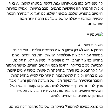
קרוטנואידים כגון בטא-קרוטן (גזר, דלעת, בטטה) לויטמין A בגוף.
איכות ההמרה הזו מושפעת מהגנים, מצב בריאותי, ואפילו בחירות
היומיום בתפריט שלכם. במאמר שלפניכם תגלו איך בחירה חכמה,
טבעית ומודעת – יכולה להשפיע עליכם הרבה יותר ממה
ששיערתם.
חשיבות ויטמין A
ויטמין A הוא לא רק שחקן משנה בתפריט שלכם – הוא קריטי
במיוחד עבור קבוצות אוכלוסייה רגישות יותר, בהן ילדים, נשים
בהריון ובני גיל הזהב. ילדים זקוקים לוויטמין A לראייה תקינה,
למניעת עיכוב בגדילה ולהגנה מפני זיהומים חוזרים, כאשר מחסור
עלול להתבטא, בין היתר, בהתפתחות איטית ובעיות עיניים שונות.
נשים בהריון זקוקות לרמות גבוהות יותר כדי לסייע בהתפתחות
העובר ובשמירה על תפקוד תקין של מערכת החיסון והעור, אבל
צריך להיזהר מעודף – שעלול להיות מסוכן בתקופה זו. בני הגיל
השלישי חשופים יותר במחסור, בגלל ירידה ביכולת הספיגה
מהמזון או מצבים בריאותיים נלווים.
מי נמצא בסיכון למחסור? בעיקר מי שסובל מתזונה דלה בשומן,