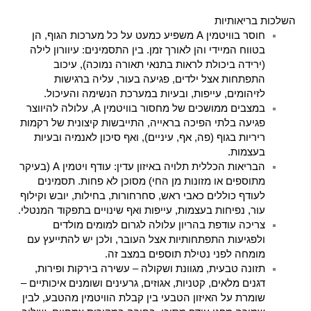
השלכות בריאותיות
חוסר בוויטמין A משפיע כמעט על כל מערכות הגוף, הן
בטווח המיידי והן לאורך זמן. בין התסמינים: עיוורון לילה
(ירידה ביכולת לראות בתנאי תאורה נמוכה), עיכוב
התפתחות אצל ילדים, פגיעה בעור, עליה ברגישות
לזיהומים, עייפות, ובעיות במערכת הנשימה והעיכול.
במצבים ממושכים של מחסור בוויטמין A, עלולה להיווצר
פגיעה בלתי הפיכה בראייה, התייבשות קיצונית של רקמות
ריריות בגוף (פה, אף, עיניים), ואף סיכון לאנמיה ובעיות
בעצמות.
הבריאות הכללית תלויה באיזון עדין: עודף ויטמין A (בעיקר
מתוספים או מזונות מן החי) מסוכן לא פחות. תסמינים
לעודף כוללים כאבי ראש, סחרחורות, בחילות, יובש וקילוף
עור, נפיחות בעצמות, עייפות ואף שינויים בתפקוד המנטלי.
צריכה עודפת בהריון עלולה לגרום למומים מולדים
ולפגיעות התפתחותיות אצל העובר, ולכן יש להתייעץ עם
מומחה לפני נטילת תוספים במצב זה.
תזונה טבעית, מגוונת ושקולה – עשירה בירקות ופירות,
דגנים מלאים, קטניות, אגוזים, גרעינים ושומנים איכותיים –
שומרת על האיזון הטבעי בין קבלת הוויטמין מהטבע, לבין