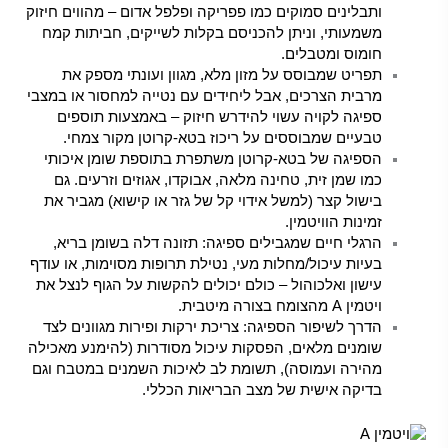
ותבלינים סמוקים כמו פפריקה ופלפל אדום – מהווים חיזוק
משמעותי, וניתן להכניסם בקלות לשייקים, חביתות קמח
חומוס ומטבלים.
תפריט שמבוסס על מזון מלא, מגוון ועונתי מספק את
מרבית הצרכים, אבל ליחידים עם נטייה למחסור או במצבי
ספיגה לקויה עשוי להידרש חיזוק – באמצעות תוספים
טבעיים שמבוססים על ריכוז בטא-קרוטן מקור צמחי.
הספיגה של בטא-קרוטן משתפרת בתוספת שומן איכותי
כמו שמן זית, טחינה מלאה, אבוקדו, אגוזים וזרעים. גם
בישול קצר (למשל אידוי קל של גזר או קישוא) מגביר את
זמינות הוויטמין.
הרגלי חיים שמגבילים ספיגה: תזונה דלה בשומן בריא,
בעיות עיכול/מחלות מעי, נטילת תרופות מסוימות, או עודף
עישון ואלכוהול – כולם יכולים להקשות על הגוף לנצל את
ויטמין A מהצומח בצורה מיטבית.
הדרך לשיפור הספיגה: צריכת ירקות ופירות מגוונים לצד
שומנים מלאים, הפסקות עיכול מסודרות (להימנע מאכילה
מהירה ועמוסה), תשומת לב לאיכות השמנים במטבח וגם
בדיקה אישית של מצב הבריאות הכללי.