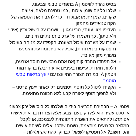
בסיס נהדר לוויטמין A בתפריט טבעי וצבעוני.
שלבו כל יום שומן איכותי, כמו טחינה מלאה, אגוזים,
שקדים, שמן זית או אבוקדו – כדי להגביר את הספיגה של
הקרוטנואידים מהמזון.
העדיפו מזון עונתי, טרי ומגוון – ושמרו על בישול עדין (אידוי
ולא טיגון), כך תשמרו על ערכים תזונתיים חיוניים.
שמרו על מערכת עיכול מאוזנת: הקפידו על מנוחה בעיכול
(הפסקות בין ארוחות), אכילה איטית ומודעת והימנעו
מעודף מזון מעובד.
אל תפחדו מהבדיקות (אם אתם מרגישים חוסר אנרגיה,
דלקות חוזרות, עייפות בעיניים או עור יבש) בדקו רמות
ויטמין A ובמידת הצורך התייעצו עם
יועץ בריאות טבעי
מוסמך
.
הקפידו ליטול כל תוסף ויטמינים רק לאחר ייעוץ פרטני –
ולא להפוך תוסף לאורח קבע ללא הכוונה מתאימה.
ויטמין A – הבחירה הבריאה בידיים שלכם! כל ביס של ירק צבעוני
או סלט עשיר הוא לא רק טעם וצבע, אלא הצהרת בריאות אישית.
אם תרצו להתאים את השגרה התזונתית לעצמכם, או לקבל
המלצה מקצועית מותאמת, נשמח שתפנו אלינו לשיחה אישית.
והכי חשוב? אל תפסיקו לשאול, לבדוק, להתרגש ולגלות –