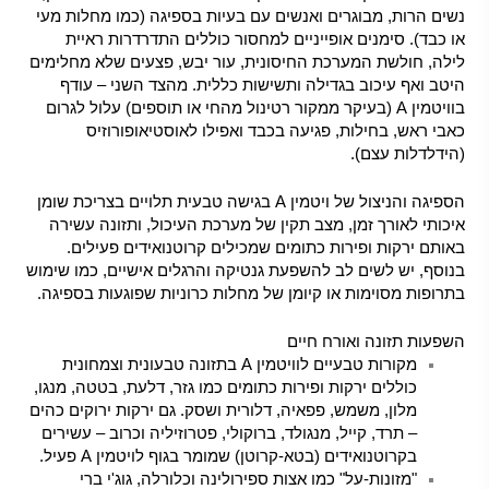
נשים הרות, מבוגרים ואנשים עם בעיות בספיגה (כמו מחלות מעי
או כבד). סימנים אופייניים למחסור כוללים התדרדרות ראיית
לילה, חולשת המערכת החיסונית, עור יבש, פצעים שלא מחלימים
היטב ואף עיכוב בגדילה ותשישות כללית. מהצד השני – עודף
בוויטמין A (בעיקר ממקור רטינול מהחי או תוספים) עלול לגרום
כאבי ראש, בחילות, פגיעה בכבד ואפילו לאוסטיאופורוזיס
(
הידלדלות עצם
).
הספיגה והניצול של ויטמין A בגישה טבעית תלויים בצריכת שומן
איכותי לאורך זמן, מצב תקין של מערכת העיכול, ותזונה עשירה
באותם ירקות ופירות כתומים שמכילים קרוטנואידים פעילים.
בנוסף, יש לשים לב להשפעת גנטיקה והרגלים אישיים, כמו שימוש
בתרופות מסוימות או קיומן של מחלות כרוניות שפוגעות בספיגה.
השפעות תזונה ואורח חיים
מקורות טבעיים לוויטמין A בתזונה טבעונית וצמחונית
כוללים ירקות ופירות כתומים כמו גזר, דלעת, בטטה, מנגו,
מלון, משמש, פפאיה, דלורית ושסק. גם ירקות ירוקים כהים
– תרד, קייל, מנגולד, ברוקולי, פטרוזיליה וכרוב – עשירים
בקרוטנואידים (בטא-קרוטן) שמומר בגוף לויטמין A פעיל.
"מזונות-על" כמו אצות ספירולינה וכלורלה, גוג'י ברי