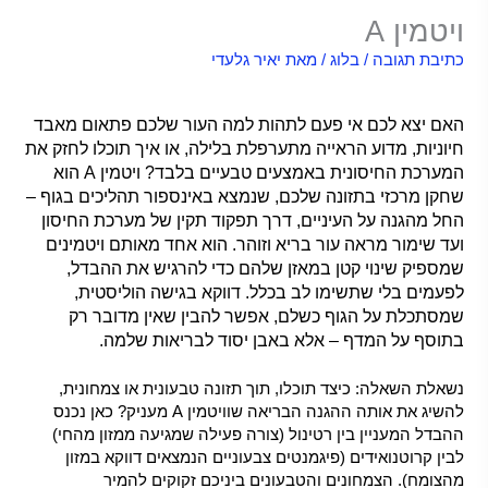
ויטמין A
כתיבת תגובה
/
בלוג
/ מאת
יאיר גלעדי
ויטמין A –
האם יצא לכם אי פעם לתהות למה העור שלכם פתאום מאבד
חיוניות, מדוע הראייה מתערפלת בלילה, או איך תוכלו לחזק את
המערכת החיסונית באמצעים טבעיים בלבד? ויטמין A הוא
שחקן מרכזי בתזונה שלכם, שנמצא באינספור תהליכים בגוף –
החל מהגנה על העיניים, דרך תפקוד תקין של מערכת החיסון
ועד שימור מראה עור בריא וזוהר. הוא אחד מאותם ויטמינים
שמספיק שינוי קטן במאזן שלהם כדי להרגיש את ההבדל,
לפעמים בלי שתשימו לב בכלל. דווקא בגישה הוליסטית,
שמסתכלת על הגוף כשלם, אפשר להבין שאין מדובר רק
בתוסף על המדף – אלא באבן יסוד לבריאות שלמה.
נשאלת השאלה: כיצד תוכלו, תוך תזונה טבעונית או צמחונית,
להשיג את אותה ההגנה הבריאה שוויטמין A מעניק? כאן נכנס
ההבדל המעניין בין רטינול (צורה פעילה שמגיעה ממזון מהחי)
לבין קרוטנואידים (פיגמנטים צבעוניים הנמצאים דווקא במזון
מהצומח). הצמחונים והטבעונים ביניכם זקוקים להמיר