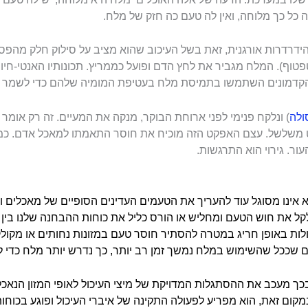
 כל כך מלוחה, ואין לה טעם כה חזק של מלח.
ידרדרות אורגנית, זאת בשל העיכוב שהוא מציב על סילוק חלק מהפסו
ף). המלח מגביר את לחץ הדם ופועל כממריץ. תכונותיו האנטי-חיוני
ם הקדמונים השתמשו בתמיסת מלח בעטיפת המומיה שלהם כדי לשמר א
ולה
) ונלקח פנימי לפני ארוחת הבוקר, מנקה את המעיים. זה רק אומר
משלשל. עצם האפקט הזה מוכיח את חוסר התאמתו למאכל אדם. כמו 
ור. גירוי הוא התרגשות.
אינו מסוגל עוד להעריך את הטעמים העדינים הסופיים של מאכלים 
ל את חוש הטעם ומחליש או הורס כליל את כוחות ההבחנה שלנו בין ח
ות באופן חריג במטרה להסתיר חוסר טעם במזונות נחותים או מקול
 גם שככל שהשימוש במלח נמשך זמן רב יותר, כך נדרש יותר מלח כדי 
ך מעכב את ההסתגלות המדויקת של מיצי העיכול לאופי המזון הנאכל. 
במקום זאת, הוא מפריע לפעולה התקינה של איברי העיכול ופוגע בכוחות