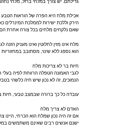
גדילתם. יש צורך במלחי ברזל, מלחי נחושת
אכילת מלח היא הפרה של הוראות הטבע לפ
הירק וללכת ישירות לממלכת המינרלים כאש
שאם נלקחים מלחים בכל צורה אחרת הם פו
מלח אינו מזין לחלוטין ואינו מעניק הזנה לג
הוא נספג ללא שינוי, מסתובב במחזוריות
חיות בר לא צריכות מלח
לגבי האמונה הטפלה הרווחת לפיה בעלי 
הנמוכים, זה לא נכון שיש חיה כלשהי בט
עובדה כל כך ברורה שבמצב טבעי, חיות בר
האדם לא צריך מלח
אם זה היה נכון שמלח הוא הכרחי, היינו 
ישנם אנשים רבים שאינם משתמשים במלח. ו