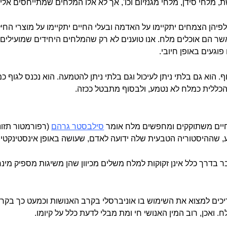
, מלחי סידן, מלחי מגנזיום וכו', אך לא אלו המלחים שמתייחסים אל
יהן הצמחים יתקיימו על האדמה ובעלי החיים יתקיימו על מוצרי החי
ר הם אוכלים מלח. אנו טוענים לא רק שהמלחים היחידים שמועילים ל
געים באופן חיובי.
וף. הוא גם בלתי ניתן לעיכול וגם בלתי ניתן להטמעה. הוא נכנס לגוף כמ
 הכללית כמלח לא נטמע, ולבסוף מתבטל ככזה.
חיים משתוקקים ומחפשים מלח אומר
סילבסטר גרהם
(רפורמטור תזונ
בע, שההיסטוריה הטבעית שלה ידועה לאדם, שעושה באופן אינסטינקטי
 בדרך כלל אינן זקוקות למלח משלים מכיוון שהן משיגות מספיק מינר
צריכים למצוא את השימוש בו אוניברסלי בקרב האנושות וכמעט כך בקרב
אכן, רוב המין האנושי חי ומת מבלי לדעת כלל על קיומו.