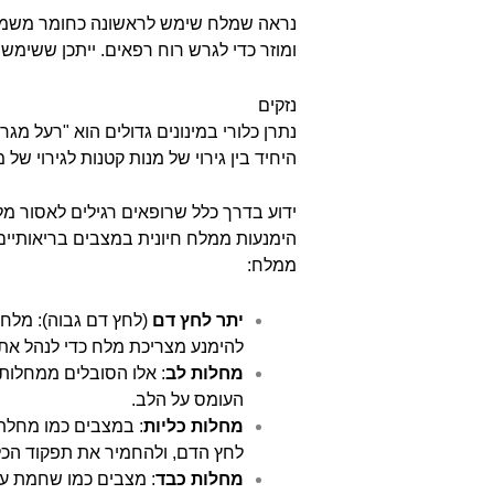
נראה שמלח שימש לראשונה כחומר משמר, 
ומוזר כדי לגרש רוח רפאים. ייתכן ששימ
נזקים
נתרן כלורי במינונים גדולים הוא "רעל מגר
היחיד בין גירוי של מנות קטנות לגירוי של 
ידוע בדרך כלל שרופאים רגילים לאסור מ
הימנעות ממלח חיונית במצבים בריאותיים
ממלח:
יתר לחץ דם
(לחץ דם גבוה): מלח 
להימנע מצריכת מלח כדי לנהל את
מחלות לב
: אלו הסובלים ממחלות ל
העומס על הלב.
מחלות כליות
: במצבים כמו מחלת כ
לחץ הדם, ולהחמיר את תפקוד הכלי
מחלות כבד
: מצבים כמו שחמת עלו