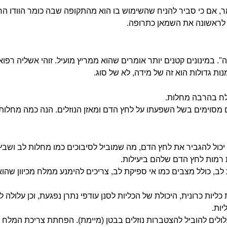
אם כי סביר להניח שהשימוש בו הוא מהתקופה שבה כומר הוודו הר
ש לראשונה את השמאן כתרופה.
ה". במינונים קטנים יותר אומרים שהוא ממריץ מועיל. זוהי אשליה רפוא
מנות גדולות הוא זה של מידה, לא של סוג.
לח בהרבה מחלות.
 מסוימים בשל השפעתו על לחץ הדם ומאזן הנוזלים. הנה כמה מחלות
יכול להגביר את לחץ הדם, מה שמוביל לסיבוכים כמו מחלות לב ושבץ 
 רמות לחץ הדם שלהם ביעילות.
ב, כולל מצבים כמו אי ספיקת לב, צריכים להימנע ממלח מכיוון שהוא 
ליות כרונית, היכולת של הכליות לסנן עודפי נתרן נפגעת, וכן עלולה 
ות.
לים להוביל להצטברות נוזלים בבטן (מיימת). הפחתת צריכת המלח עו