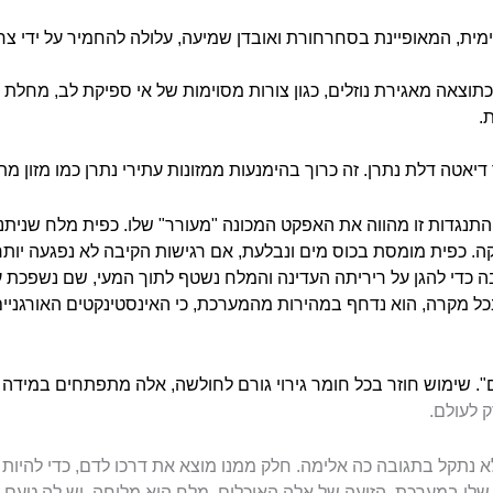
נימית, המאופיינת בסחרחורת ואובדן שמיעה, עלולה להחמיר על ידי צר
תוצאה מאגירת נוזלים, כגון צורות מסוימות של אי ספיקת לב, מחלת 
.
יאטה דלת נתרן. זה כרוך בהימנעות ממזונות עתירי נתרן כמו מזון מת
התנגדות זו מהווה את האפקט המכונה "מעורר" שלו. כפית מלח שניתנ
ה. כפית מומסת בכוס מים ונבלעת, אם רגישות הקיבה לא נפגעה יות
ה כדי להגן על ריריתה העדינה והמלח נשטף לתוך המעי, שם נשפכת על
כל מקרה, הוא נדחף במהירות מהמערכת, כי האינסטינקטים האורגניים 
ם". שימוש חוזר בכל חומר גירוי גורם לחולשה, אלה מתפתחים במי
ק לעולם.
 נתקל בתגובה כה אלימה. חלק ממנו מוצא את דרכו לדם, כדי להיות מ
לו במערכת. הזיעה של אלה האוכלים מלח היא מלוחה, יש לה טעם של