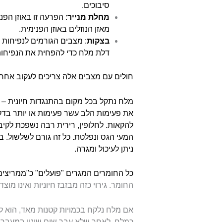
סיבוכים.
מחלת מנייר
: הפרעה זו באוזן הפ
מאזן הנוזלים באוזן הפנימית.
בצקות
: מצבים הגורמים לנפיחות כ
דלת מלח כדי להפחית את הנפיחות
חולים עם מצבים אלה צריכים לעקוב אחר ד
מלח נתקל בכל מקום בהתנגדות חיונית – 
את פעימות הלב עשר פעימות או יותר בדק
להקאות. לחלופין, רירית רבה נשפכת לקיב
המעי הגס ונפלטת. כל זה גורם לשלשול. ב
ניתן לעיכול ומגרה.
כל החומרים המגרים "פועלים" כ"ממריצי
החומר. גירוי כזה מבזבז חיוניות ואינו מוצד
אם מלח נלקח בכמויות קטנות מאד, הוא לא
כמלח, לאחר שלא עבר שום שינוי במעבר ש