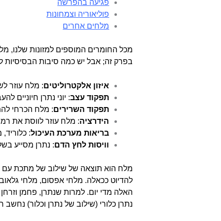
פגיעה בהפרשה
פוליאוריה וצמחונות
מלחים אחרים
מכל החומרים המוספים למזונות שלנו, מלח
בפרק זה; אבל יש כמה סיבות הבסיסיות ל
איזון אלקטרוליטים
: מלח עוזר לש
תפקוד עצב
: יוני נתרן חיוניים לה
תפקוד השרירים
: מלח הכרחי להת
הידרציה
: מלח עוזר לווסת את רמו
בריאות מערכת העיכול
: כלוריד, 
וויסות לחץ הדם
: נתרן מסייע בש
מלח הוא תוצאה של שילוב של מתכת עם חומ
להדיוט ככאלה. מלחי אפסום, מלחי גלאוב
האלה מדי יום. למרות שנתרן, פחמן וזרחן 
נתרן כלורי (שילוב של נתרן וכלור) נחשב חי