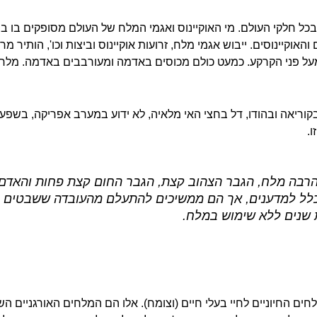
ם בכל חלקי העולם. מי האוקיינוס ואגמי המלח של העולם מסופקים בו
אוקיינוסים. ייבוש אגמי מלח, זרועות אוקיינוס וביצות וכו', הותיר 
 פני הקרקע. כמעט כולם מכוסים באדמה ומעורבבים באדמה. מלח בדר
בקוריאה ובהודו, דל בחצי האי מלאיה, לא ידוע במערב אפריקה, בשפע 
.
רבה מלח, הגבר הצהוב קצת, הגבר החום קצת פחות והאדם 
 כלל למדענים, אך הם ממשיכים להתעלם מהעובדה ששבטים ו
 שנים ללא שימוש במלח.
ם החיוניים לחיי בעלי חיים (וצומח). אלו הם המלחים האורגניים הש