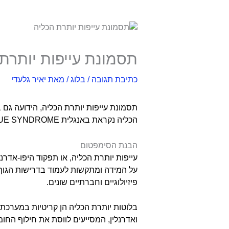
תסמונת עייפות יותרת
כתיבת תגובה
/
בלוג
/ מאת
יאיר גלעדי
תסמונת עייפות יותרת הכליה, הידועה גם 
הכליה נקראת באנגלית ADRENAL FATIGUE SYNDROME. ישנם ויכוחים האם בכלל קיימת תסמונת כזו בכלל.
הבנת הסימפטום
עייפות יותרת הכליה, או תפקוד היפו-אדר
על המידה ומתקשות לעמוד בדרישות הגוף
פיזיולוגיים וחברתיים שונים.
בלוטות יותרת הכליה הן קריטיות במערכת ת
ואדרנלין, המסייעים לווסת את חילוף החו