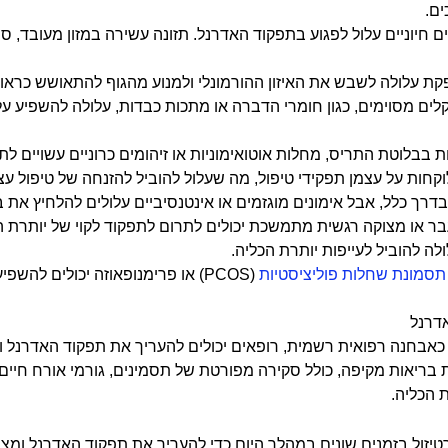
ם.
ם חיוניים עלול לפגוע בתפקוד האדרנל. תזונה עשירה במזון מעובד, סו
ת עלולה לשבש את האיזון ההורמונלי ולמנוע מהגוף להתאושש כראוי 
קלים מסוימים, כגון חומרי הדברה או מתכות כבדות, עלולה להשפיע ע
ת בבלוטת התריס, מחלות אוטואימוניות או זיהומים כרוניים עשויים לת
וקחות על עצמן תפקידי טיפול, מה שעלול להוביל להזנחה של טיפול עצמ
בדרך כלל, אבל אימונים מוגזמים או אינטנסיביים עלולים להלחיץ ​​את 
ר או מצוקה רגשית מתמשכת יכולים לתרום לתפקוד לקוי של יותרת הכ
ה להוביל לעייפות יותרת הכליה.
תסמונת שחלות פוליציסטיות
(PCOS) או פרימנופאוזה יכולים להשפיע על תפקוד יותרת הכליה.
אדרנל
 כאבחנה רפואית רשמית, רופאים יכולים להעריך את תפקוד האדרנל ו
בריאות מקיפה, כולל סקירה מפורטת של תסמינים, גורמי אורח חיים ו
 הכליה.
רטיזול בזמנים שונים במהלך היום כדי להעריך את תפקוד האדרנל ומ