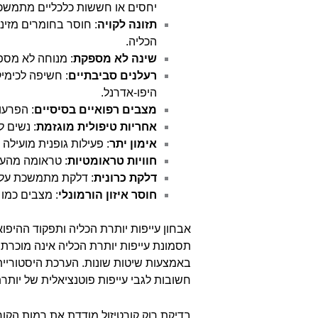
יחסים או חששות כלכליים מתמשכי
תזונה לקויה
: חוסר בחומרים מזיני
הכליה.
שינה לא מספקת
: מנוחה לא מספק
רעלנים סביבתיים
: חשיפה לכימי
היפו-אדרנל.
מצבים רפואיים בסיסיים
: הפרעו
אחריות טיפולית מוגזמת
: נשים ל
אימון יתר
: פעילות גופנית מועילה 
חוויות טראומטיות
: טראומה מהעב
דלקת כרונית
: דלקת מתמשכת עלול
חוסר איזון הורמונלי
: מצבים כמו
אבחון עייפות יותרת הכליה ותפקוד ההיפו
תסמונת עייפות יותרת הכליה אינה מוכרת
באמצעות שיטות שונות. הערכת היסטוריית 
חשובות לגבי עייפות פוטנציאלית של יותרת
בדיקת רוק קורטיזול מודדת את רמות הקו