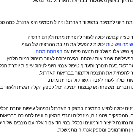
ל לתמוך באופן משמעותי בבריאות האדרנל כמו למשל:
ח חיוני לתמיכה בתפקוד האדרנל וניהול תסמיני היפואדנרל. כמה טכני
דיטציה קבועה יכולה לעזור להפחית מתח ולקדם הרפיה.
שימה פשוטות
יכולות להפעיל את תגובת ההרפיה של הגוף.
וף-נפש אלו משלבים תנועה פיזית עם
הפחתת מתח
.
בפעילויות שמביאות שמחה ורגיעה יכולה לעזור בניהול רמות הלחץ.
ר "לא" בעת הצורך ותעדוף טיפול עצמי חיוני לניהול עייפות יותרת הכלי
זור להפחית את ההצפה ולתמוך בבריאות האדרנל.
ת יכולה לעזור לעבד רגשות ולהפחית מתח.
ם חברים, משפחה או קבוצות תמיכה יכול לספק הקלה רגשית ולעזור בני
נים יכולה לסייע בתמיכה בתפקוד האדרנל ובניהול עייפות יותרת הכליה
ם, המספקים ויטמינים, מינרלים ונוגדי חמצון חיוניים לתמיכה בבריאו
 נחוצה לייצור הורמונים ובכלל, במיוחד עבור אלה עם מצבים של היפ
יזון ההורמונים ומספק אנרגיה מתמשכת.