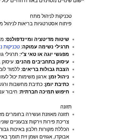
יישום שינויים מסוימים באורח החיים יכו
טכניקות לניהול מתח
פיתוח אסטרטגיות בריאות לניהול מת
שיטות מדיטציה ומיינדפולנס
: מ
תרגילי נשימה עמוקה
:
טכניקות נ
מפגשי יוגה או טאי צ'י
: תרגילי ג
עיסוק בתחביבים מהנים
: עיסוק 
הצבת גבולות בריאים
: ללמוד לומ
ניהול זמן
: ארגון משימות יכול לע
כתיבת יומן
: כתיבת מחשבות ורגשו
חיפוש תמיכה חברתית
: חיבור ע
תזונה
תזונה מאוזנת ועשירה בחומרים מזי
צריכת פירות וירקות צבעוניים שוני
הכללת מקורות חלבון באיכות גבוהה
אבוקדו, אגוזים ושמן זית תומך בא