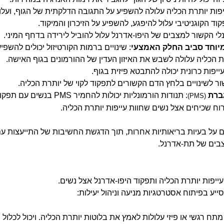
יפות יותרת הכליה עלולה להשפיע על התגובה הדלקתית של הגוף, ועל
וד הקוגניטיבי עלול להיפגע, להשפיע על הזיכרון והמיקוד.
ונלי הקשור למצבים של היפו-אדרנל עלול להוביל לירידה בדחף המיני.
יוחד סביב החלק האמצעי
: שינויים ברמות הקורטיזול יכולים להשפי
רת הכליה עלולה לשבש את האיזון העדין של ההורמונים בגוף האישה.
עייפות כרונית יכולה להתבטא פיזית בגוף.
שור לשינויים בלחץ הדם הקשורים לתפקוד לקוי של יותרת הכליה.
ברת
: תנודות הורמונליות יכולות להחמיר PMS בנשים עם תפקוד היפו-אדרנל.
(PMS)
רוח שכיחים אצל נשים שחוות עייפות יותרת הכליה.
גם על בעיות בריאותיות אחרות, תוך הדגשת החשיבות של התייעצות ע
צבים של תת-אדרנל.
יפות יותרת הכליה ותפקוד היפו-אדרנל אצל נשים.
ייע בפיתוח אסטרטגיות מניעה וניהול יעילות:
תח רגשי או פיזי עלולות לאמץ את בלוטות יותרת הכליה. ויכול לכלו