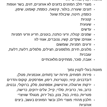
מוצרי חלב המוזנים בדגנים לא אורגניים, דגים, בשר ועופות
דגנים: שעורה, בולגר, קינואה, כוסמת, קאמוט, שיפון,
כוסמין, חיטה, שיבולת שועל
קטניות
שעועית
עדשים
שמנים: קנולה, זרעי כותנה, בוטנים, חריע וזרעי חמניות
אגוזים: שקדים, קשיו, צנוברים, אגוזי לוז
זרעים: חמניות, שומשום
מלונים, תירס, מלפפונים, חצילים, פלפלים, דלעת, דלעת,
עגבניות
אגבה, סוכר, ממתיקים מלאכותיים
מזונות בעלי לקטין נמוך
פירות: תפוחים, פירות יער (תותים, אוכמניות, פטל),
דובדבנים, קיווי, נקטרינות, רימון, אפרסקים, קוקוס והדרים
ירקות: ארוגולה, ארטישוק, אספרגוס, סלק, ברוקולי, נבטים,
כרוב, גזר, כרובית, סלרי, קייל, עלים ירוקים, כרישה,
פטריות, במיה, בצל, צנון, בצל ירוק, מנגולד שוויצרי
חלבון מהחי: מוצרי חלב ובשר המוזנים בעשב, ביצים
אורגניות