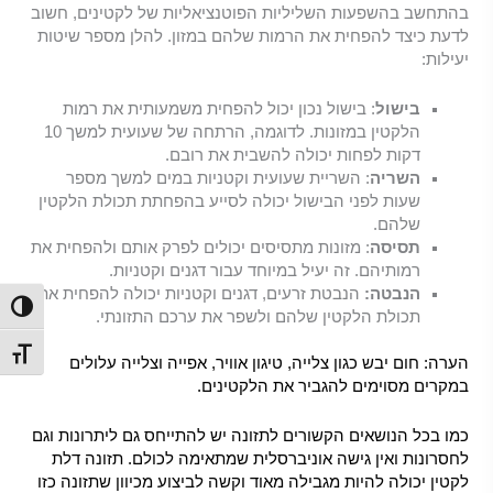
בהתחשב בהשפעות השליליות הפוטנציאליות של לקטינים, חשוב
לדעת כיצד להפחית את הרמות שלהם במזון. להלן מספר שיטות
יעילות:
בישול
: בישול נכון יכול להפחית משמעותית את רמות
הלקטין במזונות. לדוגמה, הרתחה של שעועית למשך 10
דקות לפחות יכולה להשבית את רובם.
השריה
: השריית שעועית וקטניות במים למשך מספר
שעות לפני הבישול יכולה לסייע בהפחתת תכולת הלקטין
שלהם.
תסיסה
: מזונות מתסיסים יכולים לפרק אותם ולהפחית את
רמותיהם. זה יעיל במיוחד עבור דגנים וקטניות.
הנבטה:
הנבטת זרעים, דגנים וקטניות יכולה להפחית את
הפעל/כ
תכולת הלקטין שלהם ולשפר את ערכם התזונתי.
מתג גו
הערה: חום יבש כגון צלייה, טיגון אוויר, אפייה וצלייה עלולים
במקרים מסוימים להגביר את הלקטינים.
כמו בכל הנושאים הקשורים לתזונה יש להתייחס גם ליתרונות וגם
לחסרונות ואין גישה אוניברסלית שמתאימה לכולם. תזונה דלת
לקטין יכולה להיות מגבילה מאוד וקשה לביצוע מכיוון שתזונה כזו