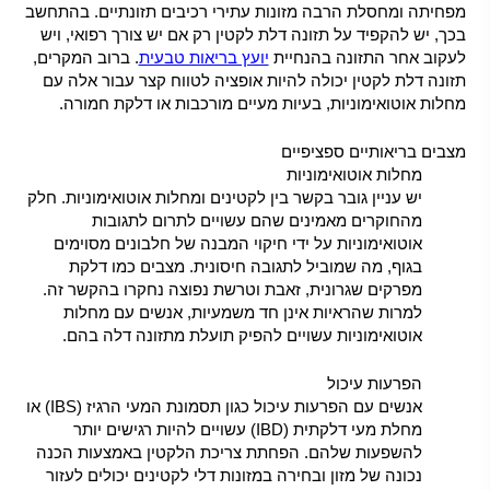
מפחיתה ומחסלת הרבה מזונות עתירי רכיבים תזונתיים. בהתחשב
בכך, יש להקפיד על תזונה דלת לקטין רק אם יש צורך רפואי, ויש
לעקוב אחר התזונה בהנחיית
יועץ בריאות טבעית
. ברוב המקרים,
תזונה דלת לקטין יכולה להיות אופציה לטווח קצר עבור אלה עם
מחלות אוטואימוניות, בעיות מעיים מורכבות או דלקת חמורה.
מצבים בריאותיים ספציפיים
מחלות אוטואימוניות
יש עניין גובר בקשר בין לקטינים ומחלות אוטואימוניות. חלק
מהחוקרים מאמינים שהם עשויים לתרום לתגובות
אוטואימוניות על ידי חיקוי המבנה של חלבונים מסוימים
בגוף, מה שמוביל לתגובה חיסונית. מצבים כמו דלקת
מפרקים שגרונית, זאבת וטרשת נפוצה נחקרו בהקשר זה.
למרות שהראיות אינן חד משמעיות, אנשים עם מחלות
אוטואימוניות עשויים להפיק תועלת מתזונה דלה בהם.
הפרעות עיכול
אנשים עם הפרעות עיכול כגון תסמונת המעי הרגיז (IBS) או
מחלת מעי דלקתית (IBD) עשויים להיות רגישים יותר
להשפעות שלהם. הפחתת צריכת הלקטין באמצעות הכנה
נכונה של מזון ובחירה במזונות דלי לקטינים יכולים לעזור