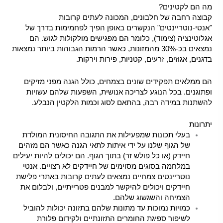
מה הם לקטינים?
קבוצה רחבה של חלבונים, המכונה לעתים קרובות
"אנטי-נוטריינטים" הנקשרים באופן הפיך לפחמימות בדרך של
אגלוטינציה (צימוד), כלומר הם מפגישים מולקולות לגוש. הם
נמצאים בכ-30% מהמזונות, כאשר הרמות הגבוהות ביותר נמצאות
בדגנים, אגוזים, זרעים, קטניות, פירות וירקות.
הם ממלאים תפקידים שונים בצמחים, כולל הגנה מפני מזיקים
ופתוגנים. בכל הנוגע לצריכה אנושית, השפעות שלהם עשויות
להשתנות במידה רבה, בהתאם לסוג וכמות הלקטין הנבלע.
יתרונות
בעלי תכונות שמפעילות את התגובה החיסונית המולדת
של הגוף שלנו על ידי איתות לתאי הגנה כאשר הם מזהים
חיידק (או כל פולש זר) בתוך הגוף. הם יכולים להיות יעילים
במלחמה בסוגים מסוימים של חיידקים לא רצויים. אנטי
נוטריינטים צמחיים נמצאים לעתים קרובות באתרי פלישת
חיידקים ויכולים להיקשר למבנים פטרייתיים, ולבלום את
הצמיחה והשגשוג שלהם.
כמויות נמוכות עד מתונות שלהם בתזונה יכולות להוביל
לשיפור ספיגת החומרים התזונתיים ולקידום פלורת