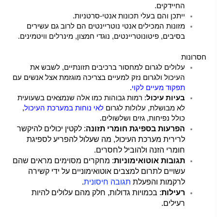
החיידקים.
ייתכן והם בעלי תכונות אנטי-סרטניות.
מזונות המכילים אנטי נוטריינטים הם לרוב גם עשירים
בסיבים, פיטונוטריינטים, נוגדי חמצון, מינרלים וויטמינים.
חסרונות
עלולים לגרום למחסור ברכיבים תזונתיים, לשבש את
העיכול ולגרום נזק למעיים בצריכה מוגזמת אצל אנשים עם
תפקוד מעיים לקוי
.
בעיות עיכול
: רמות גבוהות כמו אלה שנמצאים בשעועית
לא מבושלת, עלולות לגרום
לאי נוחות במערכת העיכול
,
כולל נפיחות, גזים ושלשולים.
הפרעות בספיגת חומרי תזונה
: לקטין יכולים להיקשר
לרירית מערכת העיכול, מה שעלול להפריע לספיגת
חומרי הזנה ולהוביל לחסרים.
תגובות אוטואימוניות
: מחקרים מסוימים מראים שהם
עשויים לתרום למצבים אוטואימוניים על ידי קשירה
לרקמות והפעלת
תגובה חיסונית
.
רעילות
: בכמויות גדולות, חלק מהם עלולים להיות
רעילים.