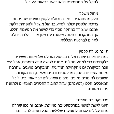
להקל על התסמינים ולשפר את בריאות העיכול.
ניהול משקל
חלק מהתומכים בתזונה נטולת לקטין טוענים שהפחתת
צריכת הלקטין יכולה לסייע בניהול משקל ולהפחית דלקת.
אמנם יש צורך במחקר נוסף כדי לאשר את הטענות הללו,
אך התמקדות בתזונה מאוזנת עם מזון מוכן כהלכה יכולה
לתרום לבריאות הכללית.
תזונה נטולת לקטין
כמה גורואי בריאות דוגלים בביטול מוחלט של מזונות עשירים
בלקטינים כדי למנוע מחלות. אמנם לגישה זו יש תומכים, אבל היא
זוכה לביקורת גם מהקהילה המדעית. המבקרים טוענים שהרבה
מזונות עשירים בהם, כמו קטניות ודגנים מלאים, הם מקורות
חשובים לחומרים מזינים וסיבים שמועילים לבריאות. ביטול כל
המאכלים הללו (לטענתם) עלול להוביל לחסרים תזונתיים ולתזונה
פחות מגוונת.
פרספקטיבה מאוזנת
חיוני לגשת לנושא בפרספקטיבה מאוזנת. אמנם זה נכון שחלק
מהם עלולים לגרום לתופעות שליליות, אבל חשוב להכיר גם