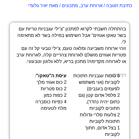
כתיבת תגובה
/
ארוחת ערב
,
מתכונים
/ מאת
יאיר גלעדי
בהתחלה חשבתי לקרוא למתכון "צ'ילי עגבניות טריות עם
בשר טאקו אגוזים" אבל השימוש במילה בשר לא מתאימה
לי.
זוהי ארוחה משביעה ומלאה טעם, צ'ילי טבעי קל זה עם
פטריות אגוזים מושלם לארוחת צהריים קלה, לארוחת ערב
או לארוחה מקדימה! מתכון בריא, ללא גלוטן וטבעוני.
רכיבים:
6 כוסות עגבניות חתוכות
עיסת ה"טאקו"
:
לקוביות (אני משתמש
2 כוס אגוזי מלך
לפעמים בענבים)
2 כוס פטריות
2 פלפל אדום קטן (גם
2 כפות כמון
כתום יהיה נהדר),
4 כפיות כוסברה
חתוכים לקוביות
מלח לטעימה
2 צלעות סלרי גדולות
חתוכות לקוביות
1 בצל אדום, חתוך
לקוביות