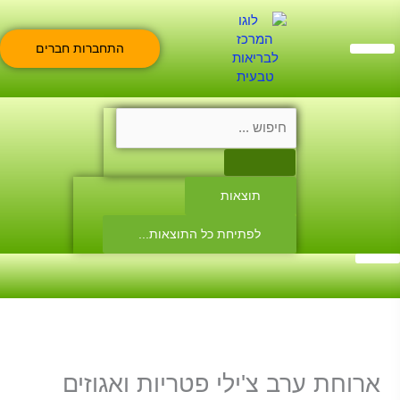
ילוג
תוכן
התחברות חברים
צור קשר
בית טבעי
מועדון חברים
צוות היועצים
Search
...
תוצאות
לפתיחת כל התוצאות...
כניסה למועדון
ארוחת ערב צ'ילי פטריות ואגוזים